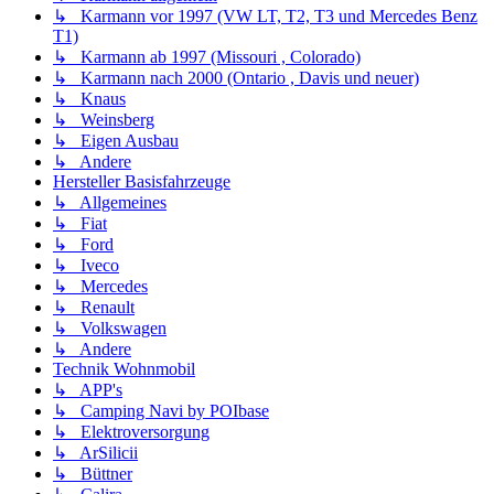
↳ Karmann vor 1997 (VW LT, T2, T3 und Mercedes Benz
T1)
↳ Karmann ab 1997 (Missouri , Colorado)
↳ Karmann nach 2000 (Ontario , Davis und neuer)
↳ Knaus
↳ Weinsberg
↳ Eigen Ausbau
↳ Andere
Hersteller Basisfahrzeuge
↳ Allgemeines
↳ Fiat
↳ Ford
↳ Iveco
↳ Mercedes
↳ Renault
↳ Volkswagen
↳ Andere
Technik Wohnmobil
↳ APP's
↳ Camping Navi by POIbase
↳ Elektroversorgung
↳ ArSilicii
↳ Büttner