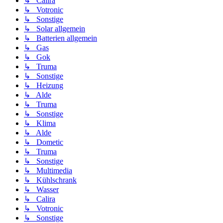
↳ Calira
↳ Votronic
↳ Sonstige
↳ Solar allgemein
↳ Batterien allgemein
↳ Gas
↳ Gok
↳ Truma
↳ Sonstige
↳ Heizung
↳ Alde
↳ Truma
↳ Sonstige
↳ Klima
↳ Alde
↳ Dometic
↳ Truma
↳ Sonstige
↳ Multimedia
↳ Kühlschrank
↳ Wasser
↳ Calira
↳ Votronic
↳ Sonstige