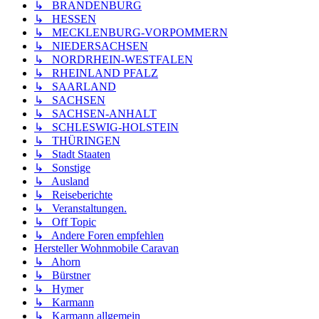
↳ BRANDENBURG
↳ HESSEN
↳ MECKLENBURG-VORPOMMERN
↳ NIEDERSACHSEN
↳ NORDRHEIN-WESTFALEN
↳ RHEINLAND PFALZ
↳ SAARLAND
↳ SACHSEN
↳ SACHSEN-ANHALT
↳ SCHLESWIG-HOLSTEIN
↳ THÜRINGEN
↳ Stadt Staaten
↳ Sonstige
↳ Ausland
↳ Reiseberichte
↳ Veranstaltungen.
↳ Off Topic
↳ Andere Foren empfehlen
Hersteller Wohnmobile Caravan
↳ Ahorn
↳ Bürstner
↳ Hymer
↳ Karmann
↳ Karmann allgemein