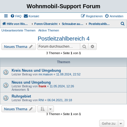
Wohnmobil-Support Forum
FAQ
Kontakt
Registrieren
Anmelden
S
Hilfe von Womo Fans für Womo Besitzer
Foren-Übersicht
Schrauber aus der Region nicht kommerziell
Postleitzahlbereich 4
Unbeantwortete Themen
Aktive Themen
u
Postleitzahlbereich 4
c
h
Suche
Erweiterte Suche
Neues Thema
e
3 Themen • Seite
1
von
1
Themen
Kreis Neuss und Umgebung
Letzter Beitrag von
mr.maison
«
11.08.2024, 22:52
Neuss und Umgebung
Letzter Beitrag von
frank
«
11.05.2024, 12:26
Antworten:
5
Ruhrgebiet
Letzter Beitrag von
RNI
«
06.04.2021, 20:18
Neues Thema
3 Themen • Seite
1
von
1
Gehe zu