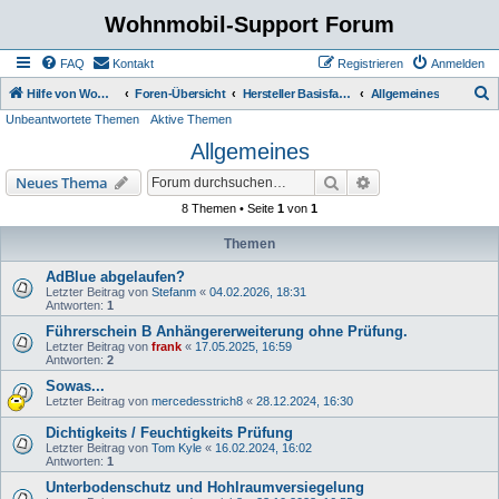
Wohnmobil-Support Forum
FAQ
Kontakt
Registrieren
Anmelden
S
Hilfe von Womo Fans für Womo Besitzer
Foren-Übersicht
Hersteller Basisfahrzeuge
Allgemeines
Unbeantwortete Themen
Aktive Themen
u
Allgemeines
c
h
Suche
Erweiterte Suche
Neues Thema
e
8 Themen • Seite
1
von
1
Themen
AdBlue abgelaufen?
Letzter Beitrag von
Stefanm
«
04.02.2026, 18:31
Antworten:
1
Führerschein B Anhängererweiterung ohne Prüfung.
Letzter Beitrag von
frank
«
17.05.2025, 16:59
Antworten:
2
Sowas...
Letzter Beitrag von
mercedesstrich8
«
28.12.2024, 16:30
Dichtigkeits / Feuchtigkeits Prüfung
Letzter Beitrag von
Tom Kyle
«
16.02.2024, 16:02
Antworten:
1
Unterbodenschutz und Hohlraumversiegelung