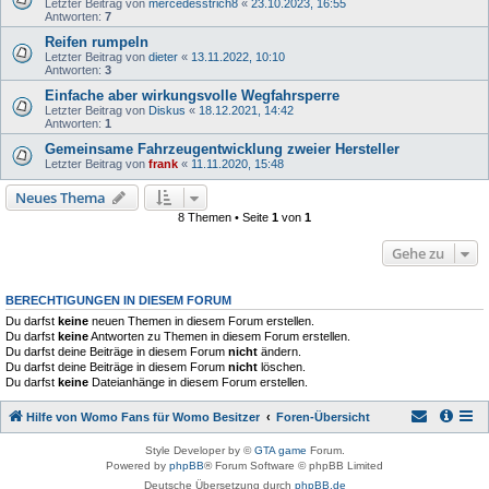
Letzter Beitrag von
mercedesstrich8
«
23.10.2023, 16:55
Antworten:
7
Reifen rumpeln
Letzter Beitrag von
dieter
«
13.11.2022, 10:10
Antworten:
3
Einfache aber wirkungsvolle Wegfahrsperre
Letzter Beitrag von
Diskus
«
18.12.2021, 14:42
Antworten:
1
Gemeinsame Fahrzeugentwicklung zweier Hersteller
Letzter Beitrag von
frank
«
11.11.2020, 15:48
Neues Thema
8 Themen • Seite
1
von
1
Gehe zu
BERECHTIGUNGEN IN DIESEM FORUM
Du darfst
keine
neuen Themen in diesem Forum erstellen.
Du darfst
keine
Antworten zu Themen in diesem Forum erstellen.
Du darfst deine Beiträge in diesem Forum
nicht
ändern.
Du darfst deine Beiträge in diesem Forum
nicht
löschen.
Du darfst
keine
Dateianhänge in diesem Forum erstellen.
Hilfe von Womo Fans für Womo Besitzer
Foren-Übersicht
Style Developer by ©
GTA game
Forum.
Powered by
phpBB
® Forum Software © phpBB Limited
Deutsche Übersetzung durch
phpBB.de