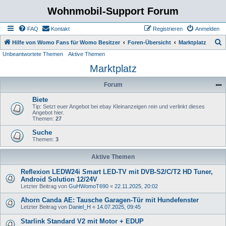
Wohnmobil-Support Forum
FAQ
Kontakt
Registrieren
Anmelden
S
Hilfe von Womo Fans für Womo Besitzer
Foren-Übersicht
Marktplatz
Unbeantwortete Themen
Aktive Themen
u
Marktplatz
c
h
Forum
e
Biete
Tip: Setzt euer Angebot bei ebay Kleinanzeigen rein und verlinkt dieses
Angebot hier.
Themen:
27
Suche
Themen:
3
Aktive Themen
Reflexion LEDW24i Smart LED-TV mit DVB-S2/C/T2 HD Tuner,
Android Solution 12/24V
Letzter Beitrag von
GuHWomoT690
«
22.11.2025, 20:02
Ahorn Canda AE: Tausche Garagen-Tür mit Hundefenster
Letzter Beitrag von
Daniel_H
«
14.07.2025, 09:45
Starlink Standard V2 mit Motor + EDUP