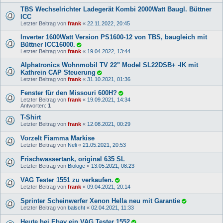
TBS Wechselrichter Ladegerät Kombi 2000Watt Baugl. Büttner
ICC
Letzter Beitrag von
frank
«
22.11.2022, 20:45
Inverter 1600Watt Version PS1600-12 von TBS, baugleich mit
Büttner ICC16000.
Letzter Beitrag von
frank
«
19.04.2022, 13:44
Alphatronics Wohnmobil TV 22" Model SL22DSB+ -IK mit
Kathrein CAP Steuerung
Letzter Beitrag von
frank
«
31.10.2021, 01:36
Fenster für den Missouri 600H?
Letzter Beitrag von
frank
«
19.09.2021, 14:34
Antworten:
1
T-Shirt
Letzter Beitrag von
frank
«
12.08.2021, 00:29
Vorzelt Fiamma Markise
Letzter Beitrag von
Neli
«
21.05.2021, 20:53
Frischwassertank, original 635 SL
Letzter Beitrag von
Biologe
«
13.05.2021, 08:23
VAG Tester 1551 zu verkaufen.
Letzter Beitrag von
frank
«
09.04.2021, 20:14
Sprinter Scheinwerfer Xenon Hella neu mit Garantie
Letzter Beitrag von
balscht
«
02.04.2021, 11:33
Heute bei Ebay ein VAG Tester 1552