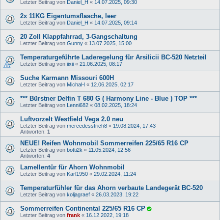
Letzter Beitrag von
Daniel_H
«
14.07.2025, 09:30
2x 11KG Eigentumsflasche, leer
Letzter Beitrag von
Daniel_H
«
14.07.2025, 09:14
20 Zoll Klappfahrrad, 3-Gangschaltung
Letzter Beitrag von
Gunny
«
13.07.2025, 15:00
Temperaturgeführte Laderegelung für Arsilicii BC-520 Netzteil
Letzter Beitrag von
iixii
«
21.06.2025, 08:17
Suche Karmann Missouri 600H
Letzter Beitrag von
MichaH
«
12.06.2025, 02:17
*** Bürstner Delfin T 680 G ( Harmony Line - Blue ) TOP ***
Letzter Beitrag von
Lenni682
«
08.02.2025, 18:24
Luftvorzelt Westfield Vega 2.0 neu
Letzter Beitrag von
mercedesstrich8
«
19.08.2024, 17:43
Antworten:
1
NEUE! Reifen Wohnmobil Sommerreifen 225/65 R16 CP
Letzter Beitrag von
botti2k
«
11.05.2024, 12:56
Antworten:
4
Lamellentür für Ahorn Wohnmobil
Letzter Beitrag von
Karl1950
«
29.02.2024, 11:24
Temperaturfühler für das Ahorn verbaute Landegerät BC-520
Letzter Beitrag von
koljagraef
«
26.03.2023, 19:22
Sommerreifen Continental 225/65 R16 CP
Letzter Beitrag von
frank
«
16.12.2022, 19:18