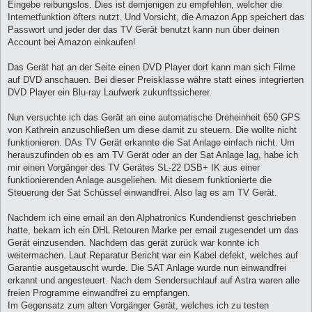
Eingebe reibungslos. Dies ist demjenigen zu empfehlen, welcher die
Internetfunktion öfters nutzt. Und Vorsicht, die Amazon App speichert das
Passwort und jeder der das TV Gerät benutzt kann nun über deinen
Account bei Amazon einkaufen!
Das Gerät hat an der Seite einen DVD Player dort kann man sich Filme
auf DVD anschauen. Bei dieser Preisklasse währe statt eines integrierten
DVD Player ein Blu-ray Laufwerk zukunftssicherer.
Nun versuchte ich das Gerät an eine automatische Dreheinheit 650 GPS
von Kathrein anzuschließen um diese damit zu steuern. Die wollte nicht
funktionieren. DAs TV Gerät erkannte die Sat Anlage einfach nicht. Um
herauszufinden ob es am TV Gerät oder an der Sat Anlage lag, habe ich
mir einen Vorgänger des TV Gerätes SL-22 DSB+ IK aus einer
funktionierenden Anlage ausgeliehen. Mit diesem funktionierte die
Steuerung der Sat Schüssel einwandfrei. Also lag es am TV Gerät.
Nachdem ich eine email an den Alphatronics Kundendienst geschrieben
hatte, bekam ich ein DHL Retouren Marke per email zugesendet um das
Gerät einzusenden. Nachdem das gerät zurück war konnte ich
weitermachen. Laut Reparatur Bericht war ein Kabel defekt, welches auf
Garantie ausgetauscht wurde. Die SAT Anlage wurde nun einwandfrei
erkannt und angesteuert. Nach dem Sendersuchlauf auf Astra waren alle
freien Programme einwandfrei zu empfangen.
Im Gegensatz zum alten Vorgänger Gerät, welches ich zu testen