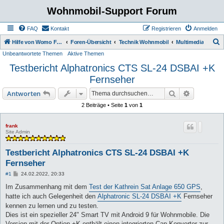
Wohnmobil-Support Forum
FAQ
Kontakt
Registrieren
Anmelden
S
Hilfe von Womo Fans für Womo Besitzer
Foren-Übersicht
Technik Wohnmobil
Multimedia
Unbeantwortete Themen
Aktive Themen
u
Testbericht Alphatronics CTS SL-24 DSBAI +K
c
Fernseher
h
e
Suche
Erweiterte
Antworten
2 Beiträge • Seite
1
von
1
frank
Site Admin
Testbericht Alphatronics CTS SL-24 DSBAI +K
Fernseher
B
#1
24.02.2022, 20:33
e
i
Im Zusammenhang mit dem
Test der Kathrein Sat Anlage 650 GPS
,
t
hatte ich auch Gelegenheit den
Alphatronic SL-24 DSBAI +K
Fernseher
r
a
kennen zu lernen und zu testen.
g
Dies ist ein spezieller 24" Smart TV mit Android 9 für Wohnmobile. Die
Version mit der Option +K enthält einen integrierten Cap-Konverter zur