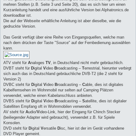
mehren Stellen (z.B. Seite 3 und Seite 20), das es sich hier um einen
Kurzanleitung handelt und eine ausführliche Version bei Alphatronics.de
downloadbar ist.
Die auf der Webseite erhältliche Anleitung ist aber dieselbe, wie die
gedruckte Version.
Das Gerät verfügt über eine Reihe von Eingangsquellen, welche man
nach dem drücken der Taste "Source" auf der Fernbedienung auswählen
kann.
ATV steht für
A
naloges
TV
, in Deutschland nicht mehr gebräuchlich.
DVBT steht für
D
igital
V
ideo
B
roadcasting –
T
errestrial, hierunter verbirgt
sich auch das in Deutschland gebräuchliche DVB-T2 (die 2 steht für
Version 2)
DVBC steht für
D
igital
V
ideo
B
roadcasting –
C
able, dies ist digitales
Kabelfernsehen im Wohnmobil nur selten auf Camping Plätzen
verwendet, welche einen Kabelanschluss anbieten.
DVBS steht für
D
igital
V
ideo
B
roadcasting –
S
atellite, dies ist digitaler
Satelliten Empfang oft in Wohnmobilen verwendet.
AV steht für
A
udio/
V
ideo-Link, hier der Eingang für Chinch Stecker
(beiliegender Adapter wird gebraucht), verwendet z.B. für Spiele
Konsolen.
DVD steht für
D
igital
V
ersatile
D
isc, hier ist der im Gerät vorhandene
DVD Player gemeint.