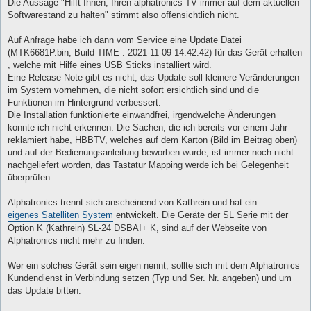
Die Aussage "Hilft Ihnen, Ihren alphatronics TV immer auf dem aktuellen
Softwarestand zu halten" stimmt also offensichtlich nicht.
Auf Anfrage habe ich dann vom Service eine Update Datei
(MTK6681P.bin, Build TIME : 2021-11-09 14:42:42) für das Gerät erhalten
, welche mit Hilfe eines USB Sticks installiert wird.
Eine Release Note gibt es nicht, das Update soll kleinere Veränderungen
im System vornehmen, die nicht sofort ersichtlich sind und die
Funktionen im Hintergrund verbessert.
Die Installation funktionierte einwandfrei, irgendwelche Änderungen
konnte ich nicht erkennen. Die Sachen, die ich bereits vor einem Jahr
reklamiert habe, HBBTV, welches auf dem Karton (Bild im Beitrag oben)
und auf der Bedienungsanleitung beworben wurde, ist immer noch nicht
nachgeliefert worden, das Tastatur Mapping werde ich bei Gelegenheit
überprüfen.
Alphatronics trennt sich anscheinend von Kathrein und hat ein
eigenes Satelliten System
entwickelt. Die Geräte der SL Serie mit der
Option K (Kathrein) SL-24 DSBAI+ K, sind auf der Webseite von
Alphatronics nicht mehr zu finden.
Wer ein solches Gerät sein eigen nennt, sollte sich mit dem Alphatronics
Kundendienst in Verbindung setzen (Typ und Ser. Nr. angeben) und um
das Update bitten.