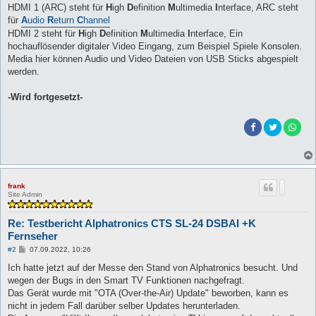
HDMI 1 (ARC) steht für
H
igh
D
efinition
M
ultimedia
I
nterface, ARC steht
für
A
udio
R
eturn
C
hannel
HDMI 2 steht für
H
igh
D
efinition
M
ultimedia
I
nterface, Ein
hochauflösender digitaler Video Eingang, zum Beispiel Spiele Konsolen.
Media hier können Audio und Video Dateien von USB Sticks abgespielt
werden.
-Wird fortgesetzt-
frank
Site Admin
Re: Testbericht Alphatronics CTS SL-24 DSBAI +K
Fernseher
B
#2
07.09.2022, 10:26
e
i
Ich hatte jetzt auf der Messe den Stand von Alphatronics besucht. Und
t
wegen der Bugs in den Smart TV Funktionen nachgefragt.
r
a
Das Gerät wurde mit "OTA (Over-the-Air) Update" beworben, kann es
g
nicht in jedem Fall darüber selber Updates herunterladen.