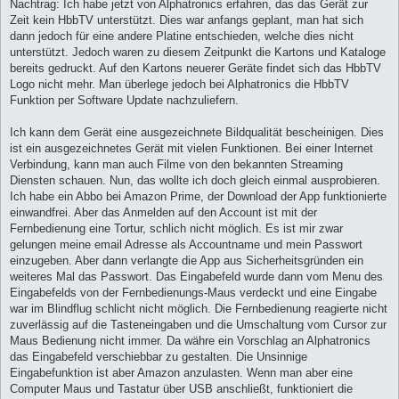
Nachtrag: Ich habe jetzt von Alphatronics erfahren, das das Gerät zur
Zeit kein HbbTV unterstützt. Dies war anfangs geplant, man hat sich
dann jedoch für eine andere Platine entschieden, welche dies nicht
unterstützt. Jedoch waren zu diesem Zeitpunkt die Kartons und Kataloge
bereits gedruckt. Auf den Kartons neuerer Geräte findet sich das HbbTV
Logo nicht mehr. Man überlege jedoch bei Alphatronics die HbbTV
Funktion per Software Update nachzuliefern.
Ich kann dem Gerät eine ausgezeichnete Bildqualität bescheinigen. Dies
ist ein ausgezeichnetes Gerät mit vielen Funktionen. Bei einer Internet
Verbindung, kann man auch Filme von den bekannten Streaming
Diensten schauen. Nun, das wollte ich doch gleich einmal ausprobieren.
Ich habe ein Abbo bei Amazon Prime, der Download der App funktionierte
einwandfrei. Aber das Anmelden auf den Account ist mit der
Fernbedienung eine Tortur, schlich nicht möglich. Es ist mir zwar
gelungen meine email Adresse als Accountname und mein Passwort
einzugeben. Aber dann verlangte die App aus Sicherheitsgründen ein
weiteres Mal das Passwort. Das Eingabefeld wurde dann vom Menu des
Eingabefelds von der Fernbedienungs-Maus verdeckt und eine Eingabe
war im Blindflug schlicht nicht möglich. Die Fernbedienung reagierte nicht
zuverlässig auf die Tasteneingaben und die Umschaltung vom Cursor zur
Maus Bedienung nicht immer. Da währe ein Vorschlag an Alphatronics
das Eingabefeld verschiebbar zu gestalten. Die Unsinnige
Eingabefunktion ist aber Amazon anzulasten. Wenn man aber eine
Computer Maus und Tastatur über USB anschließt, funktioniert die