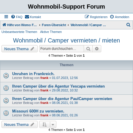
Wohnmobil-Support Forum
FAQ
Kontakt
Registrieren
Anmelden
S
Hilfe von Womo Fans für Womo Besitzer
Foren-Übersicht
Wohnmobil / Camper vermieten / mieten
Unbeantwortete Themen
Aktive Themen
u
Wohnmobil / Camper vermieten / mieten
c
h
Suche
Erweiterte Suche
Neues Thema
e
4 Themen • Seite
1
von
1
Themen
Unruhen in Frankreich.
Letzter Beitrag von
frank
«
01.07.2023, 12:56
Ihren Camper über die Agentur Yescapa vermieten
Letzter Beitrag von
frank
«
29.08.2022, 10:32
Ihren Camper über die Agentur PaulCamper vermieten
Letzter Beitrag von
frank
«
08.06.2021, 01:38
Missouri 600H zu vermieten.
Letzter Beitrag von
frank
«
08.06.2021, 01:26
Neues Thema
4 Themen • Seite
1
von
1