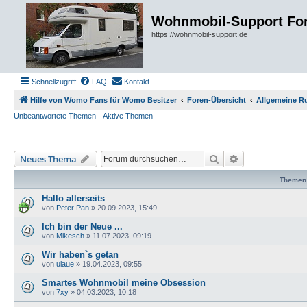
Wohnmobil-Support Fo
https://wohnmobil-support.de
Schnellzugriff
FAQ
Kontakt
Hilfe von Womo Fans für Womo Besitzer
Foren-Übersicht
Allgemeine R
Unbeantwortete Themen
Aktive Themen
Suche
Erweiterte Such
Neues Thema
Themen
Hallo allerseits
von
Peter Pan
»
20.09.2023, 15:49
Ich bin der Neue ...
von
Mikesch
»
11.07.2023, 09:19
Wir haben`s getan
von
ulaue
»
19.04.2023, 09:55
Smartes Wohnmobil meine Obsession
von
7xy
»
04.03.2023, 10:18