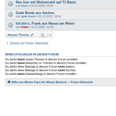
Neu hier mit Wohnmobil auf T3 Basis.
von
Nora
»
03.12.2020, 13:33
Gade Boote aus Aachen.
von
gade-boote
»
02.12.2020, 16:51
Ich bin's, Frank aus Neuss am Rhein
von
frank
»
11.11.2020, 12:20
Neues Thema
Zurück zur Foren-Übersicht
BERECHTIGUNGEN IN DIESEM FORUM
Du darfst
keine
neuen Themen in diesem Forum erstellen.
Du darfst
keine
Antworten zu Themen in diesem Forum erstellen.
Du darfst deine Beiträge in diesem Forum
nicht
ändern.
Du darfst deine Beiträge in diesem Forum
nicht
löschen.
Du darfst
keine
Dateianhänge in diesem Forum erstellen.
Hilfe von Womo Fans für Womo Besitzer
Foren-Übersicht