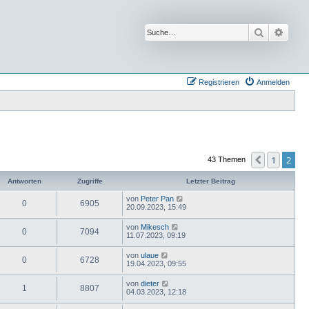
Suche
Erwei
Registrieren
Anmelden
1
2
Vorherige
43 Themen
Antworten
Zugriffe
Letzter Beitrag
von
Peter Pan
0
6905
20.09.2023, 15:49
von
Mikesch
0
7094
11.07.2023, 09:19
von
ulaue
0
6728
19.04.2023, 09:55
von
dieter
1
8807
04.03.2023, 12:18