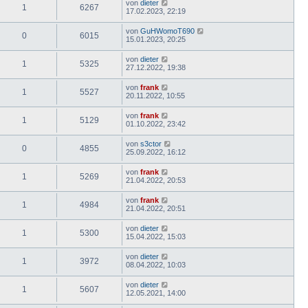
von
dieter
1
6267
17.02.2023, 22:19
von
GuHWomoT690
0
6015
15.01.2023, 20:25
von
dieter
1
5325
27.12.2022, 19:38
von
frank
1
5527
20.11.2022, 10:55
von
frank
1
5129
01.10.2022, 23:42
von
s3ctor
0
4855
25.09.2022, 16:12
von
frank
1
5269
21.04.2022, 20:53
von
frank
1
4984
21.04.2022, 20:51
von
dieter
1
5300
15.04.2022, 15:03
von
dieter
1
3972
08.04.2022, 10:03
von
dieter
1
5607
12.05.2021, 14:00