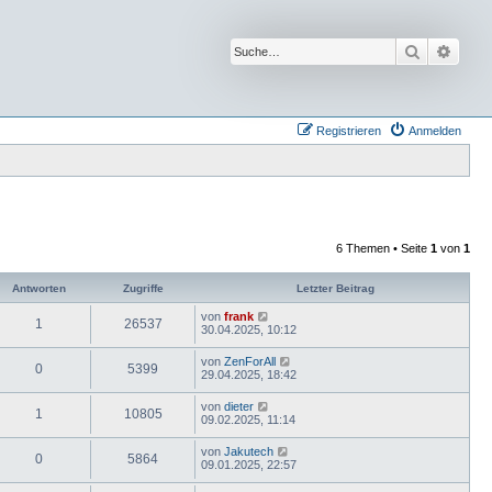
Suche
Erwei
Registrieren
Anmelden
6 Themen • Seite
1
von
1
Antworten
Zugriffe
Letzter Beitrag
von
frank
1
26537
30.04.2025, 10:12
von
ZenForAll
0
5399
29.04.2025, 18:42
von
dieter
1
10805
09.02.2025, 11:14
von
Jakutech
0
5864
09.01.2025, 22:57