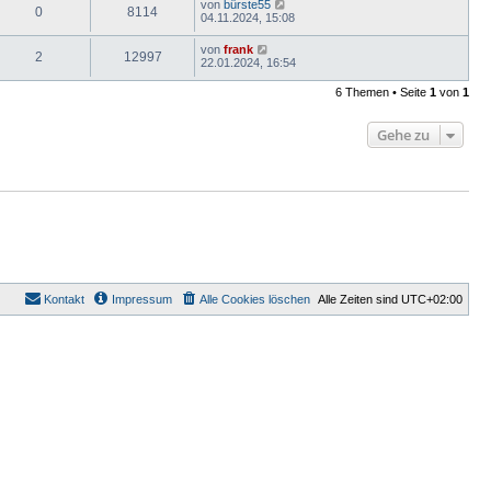
von
bürste55
0
8114
04.11.2024, 15:08
von
frank
2
12997
22.01.2024, 16:54
6 Themen • Seite
1
von
1
Gehe zu
Kontakt
Impressum
Alle Cookies löschen
Alle Zeiten sind
UTC+02:00