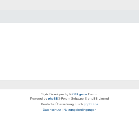
Style Developer by ©
GTA game
Forum.
Powered by
phpBB
® Forum Software © phpBB Limited
Deutsche Übersetzung durch
phpBB.de
Datenschutz
|
Nutzungsbedingungen