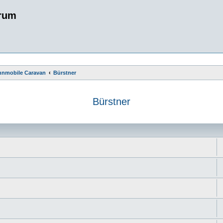
rum
ohnmobile Caravan
Bürstner
Bürstner
e