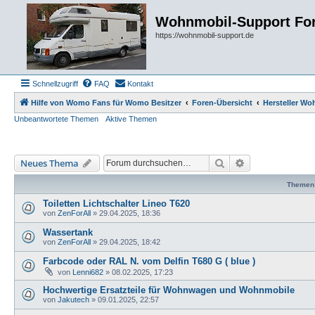
Wohnmobil-Support Fo
https://wohnmobil-support.de
Schnellzugriff
FAQ
Kontakt
Hilfe von Womo Fans für Womo Besitzer
Foren-Übersicht
Hersteller W
Unbeantwortete Themen
Aktive Themen
Suche
Erweiterte Such
Neues Thema
Themen
Toiletten Lichtschalter Lineo T620
von
ZenForAll
»
29.04.2025, 18:36
Wassertank
von
ZenForAll
»
29.04.2025, 18:42
Farbcode oder RAL N. vom Delfin T680 G ( blue )
von
Lenni682
»
08.02.2025, 17:23
Hochwertige Ersatzteile für Wohnwagen und Wohnmobile
von
Jakutech
»
09.01.2025, 22:57