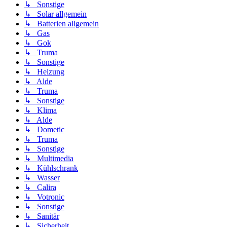
↳ Sonstige
↳ Solar allgemein
↳ Batterien allgemein
↳ Gas
↳ Gok
↳ Truma
↳ Sonstige
↳ Heizung
↳ Alde
↳ Truma
↳ Sonstige
↳ Klima
↳ Alde
↳ Dometic
↳ Truma
↳ Sonstige
↳ Multimedia
↳ Kühlschrank
↳ Wasser
↳ Calira
↳ Votronic
↳ Sonstige
↳ Sanitär
↳ Sicherheit