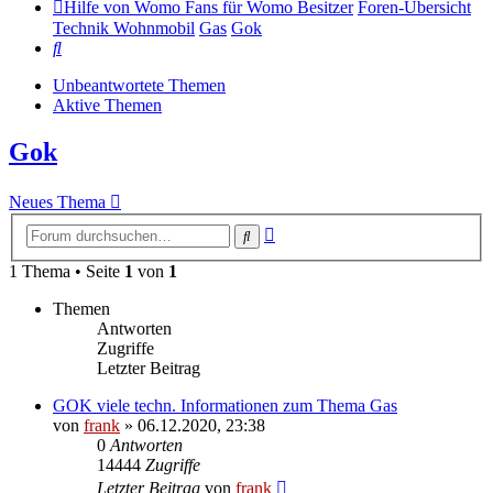
Hilfe von Womo Fans für Womo Besitzer
Foren-Übersicht
Technik Wohnmobil
Gas
Gok
Suche
Unbeantwortete Themen
Aktive Themen
Gok
Neues Thema
Erweiterte
Suche
Suche
1 Thema • Seite
1
von
1
Themen
Antworten
Zugriffe
Letzter Beitrag
GOK viele techn. Informationen zum Thema Gas
von
frank
»
06.12.2020, 23:38
0
Antworten
14444
Zugriffe
Letzter Beitrag
von
frank