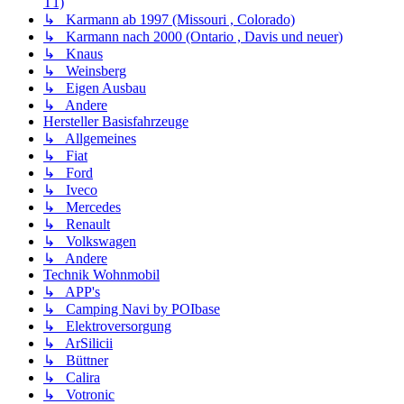
T1)
↳ Karmann ab 1997 (Missouri , Colorado)
↳ Karmann nach 2000 (Ontario , Davis und neuer)
↳ Knaus
↳ Weinsberg
↳ Eigen Ausbau
↳ Andere
Hersteller Basisfahrzeuge
↳ Allgemeines
↳ Fiat
↳ Ford
↳ Iveco
↳ Mercedes
↳ Renault
↳ Volkswagen
↳ Andere
Technik Wohnmobil
↳ APP's
↳ Camping Navi by POIbase
↳ Elektroversorgung
↳ ArSilicii
↳ Büttner
↳ Calira
↳ Votronic