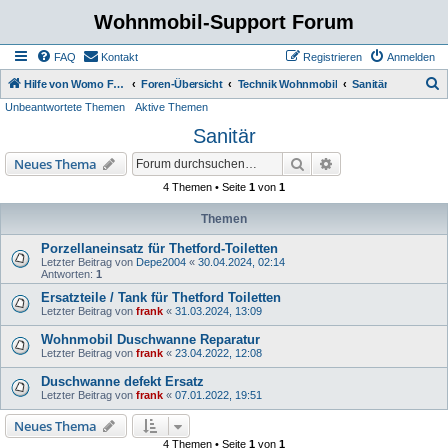
Wohnmobil-Support Forum
FAQ
Kontakt
Registrieren
Anmelden
S
Hilfe von Womo Fans für Womo Besitzer
Foren-Übersicht
Technik Wohnmobil
Sanitär
Unbeantwortete Themen
Aktive Themen
u
Sanitär
c
h
Suche
Erweiterte Suche
Neues Thema
e
4 Themen • Seite
1
von
1
Themen
Porzellaneinsatz für Thetford-Toiletten
Letzter Beitrag von
Depe2004
«
30.04.2024, 02:14
Antworten:
1
Ersatzteile / Tank für Thetford Toiletten
Letzter Beitrag von
frank
«
31.03.2024, 13:09
Wohnmobil Duschwanne Reparatur
Letzter Beitrag von
frank
«
23.04.2022, 12:08
Duschwanne defekt Ersatz
Letzter Beitrag von
frank
«
07.01.2022, 19:51
Neues Thema
4 Themen • Seite
1
von
1