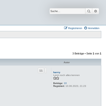
Suche
Erwei
Registrieren
Anmelden
3 Beiträge • Seite
1
von
1
Autor
harrry
Lernt noch alles kennen
Beiträge:
10
Registriert:
10.06.2023, 21:23