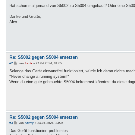
Hat schon mal jemand von S5002 zu S5004 umgebaut? Oder eine S5002
Danke und Grüße,
Alex.
Re: S5002 gegen S5004 ersetzen
B
#2
von
frank
»
24.04.2024, 01:05
e
i
Solange das Gerät einwandfrei funktioniert, würde ich daran nichts ma
t
"Never change a running system!"
r
a
Wenn du eine gute gebrauchte S5004 bekommst könntest du diese dageg
g
Re: S5002 gegen S5004 ersetzen
B
#3
von
harrry
»
24.04.2024, 23:36
e
i
Das Gerät funktioniert problemlos.
t