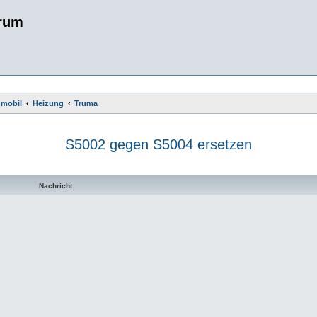
rum
nmobil
Heizung
Truma
S5002 gegen S5004 ersetzen
te Suche
Nachricht