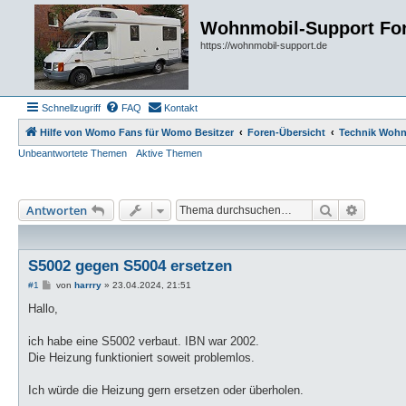
Wohnmobil-Support Fo
https://wohnmobil-support.de
Schnellzugriff
FAQ
Kontakt
Hilfe von Womo Fans für Womo Besitzer
Foren-Übersicht
Technik Woh
Unbeantwortete Themen
Aktive Themen
Suche
Erweiter
Antworten
S5002 gegen S5004 ersetzen
B
#1
von
harrry
»
23.04.2024, 21:51
e
i
Hallo,
t
r
a
ich habe eine S5002 verbaut. IBN war 2002.
g
Die Heizung funktioniert soweit problemlos.
Ich würde die Heizung gern ersetzen oder überholen.