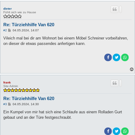
dieter
Fühlt sich wie zu Hause
Re: Türziehhilfe Van 620
B
#2
04.05.2024, 14:07
e
i
Vileich mal bei dir am Wohnort bei einem Möbel Schreiner vorbeifahren,
t
on dieser dir etwas passendes anfertigen kann.
r
a
g
frank
Site Admin
Re: Türziehhilfe Van 620
B
#3
04.05.2024, 14:30
e
i
Ein Kumpel von mir hat sich eine Schlaufe aus einem Rolladen Gurt
t
gebaut und an der Türe festgeschraubt.
r
a
g