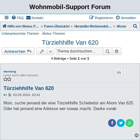
Wohnmobil-Support Forum
FAQ
Kontakt
Registrieren
Anmelden
S
Hilfe von Womo Fans für Womo Besitzer
Foren-Übersicht
Hersteller Wohnmobile Caravan
Ahorn
Unbeantwortete Themen
Aktive Themen
u
Türziehhilfe Van 620
c
h
Suche
Erweiterte
Antworten
e
4 Beiträge • Seite
1
von
1
wernerg
Lernt noch alles kennen
Türziehhilfe Van 620
B
#1
03.05.2024, 20:41
e
i
Moin, suche jemand der eine Türziehhilfe Schiebetür am Ahorn Van 620.
t
Oder hat jemand eine Adresse wer sowas macht. Danke vorab
r
a
g