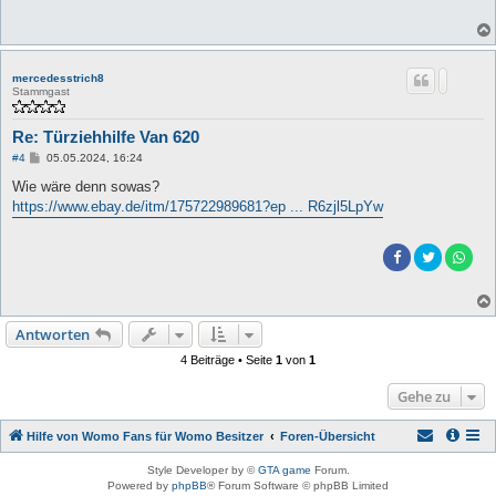
mercedesstrich8
Stammgast
Re: Türziehhilfe Van 620
B
#4
05.05.2024, 16:24
e
i
Wie wäre denn sowas?
t
https://www.ebay.de/itm/175722989681?ep ... R6zjl5LpYw
r
a
g
Antworten
4 Beiträge • Seite
1
von
1
Gehe zu
Hilfe von Womo Fans für Womo Besitzer
Foren-Übersicht
Style Developer by ©
GTA game
Forum.
Powered by
phpBB
® Forum Software © phpBB Limited