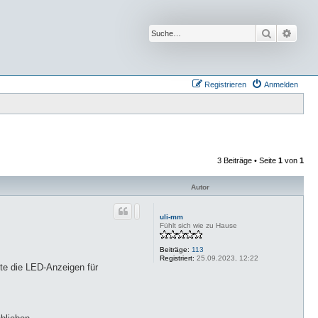
Suche
Erwei
Registrieren
Anmelden
3 Beiträge • Seite
1
von
1
Autor
uli-mm
Fühlt sich wie zu Hause
Beiträge:
113
Registriert:
25.09.2023, 12:22
ite die LED-Anzeigen für