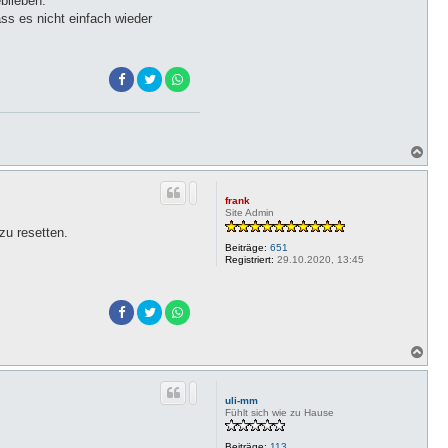
blieben.
ss es nicht einfach wieder
N
a
c
h
frank
o
Site Admin
b
zu resetten.
e
Beiträge:
651
n
Registriert:
29.10.2020, 13:45
N
a
c
h
uli-mm
o
Fühlt sich wie zu Hause
b
e
Beiträge:
113