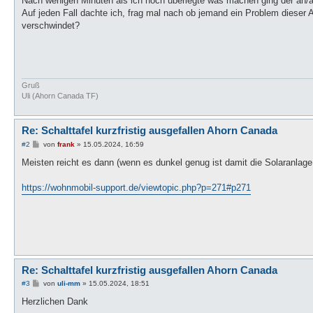
Nach wenigen Minuten als ich noch überlegte was machen ging der an/aus 
Auf jeden Fall dachte ich, frag mal nach ob jemand ein Problem dieser
verschwindet?
Gruß
Uli (Ahorn Canada TF)
Re: Schalttafel kurzfristig ausgefallen Ahorn Canada
B
#2
von
frank
»
15.05.2024, 16:59
e
i
Meisten reicht es dann (wenn es dunkel genug ist damit die Solaranlage
t
r
a
https://wohnmobil-support.de/viewtopic.php?p=271#p271
g
Re: Schalttafel kurzfristig ausgefallen Ahorn Canada
B
#3
von
uli-mm
»
15.05.2024, 18:51
e
i
Herzlichen Dank
t