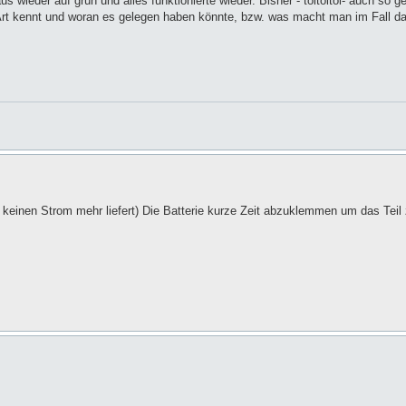
wieder auf grün und alles funktionierte wieder. Bisher - toitoitoi- auch so ge
 Art kennt und woran es gelegen haben könnte, bzw. was macht man im Fall da
 keinen Strom mehr liefert) Die Batterie kurze Zeit abzuklemmen um das Teil 