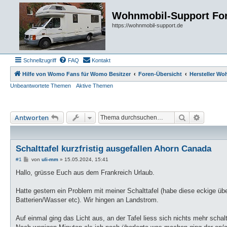
Wohnmobil-Support Fo
https://wohnmobil-support.de
Schnellzugriff
FAQ
Kontakt
Hilfe von Womo Fans für Womo Besitzer
Foren-Übersicht
Hersteller W
Unbeantwortete Themen
Aktive Themen
Suche
Erweiter
Antworten
Schalttafel kurzfristig ausgefallen Ahorn Canada
B
#1
von
uli-mm
»
15.05.2024, 15:41
e
i
Hallo, grüsse Euch aus dem Frankreich Urlaub.
t
r
a
Hatte gestern ein Problem mit meiner Schalttafel (habe diese eckige übe
g
Batterien/Wasser etc). Wir hingen an Landstrom.
Auf einmal ging das Licht aus, an der Tafel liess sich nichts mehr schal