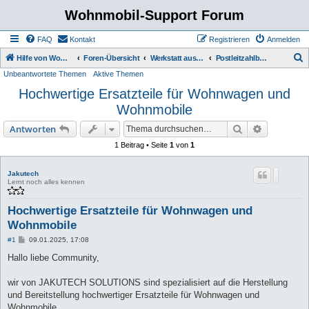
Wohnmobil-Support Forum
FAQ
Kontakt
Registrieren
Anmelden
S
Hilfe von Womo Fans für Womo Besitzer
Foren-Übersicht
Werkstatt aus der Region kommerziell
Postleitzahlbereich 3
Unbeantwortete Themen
Aktive Themen
u
Hochwertige Ersatzteile für Wohnwagen und
c
Wohnmobile
h
e
Suche
Erweiterte
Antworten
1 Beitrag • Seite
1
von
1
Jakutech
Lernt noch alles kennen
Hochwertige Ersatzteile für Wohnwagen und
Wohnmobile
B
#1
09.01.2025, 17:08
e
i
Hallo liebe Community,
t
r
a
wir von JAKUTECH SOLUTIONS sind spezialisiert auf die Herstellung
g
und Bereitstellung hochwertiger Ersatzteile für Wohnwagen und
Wohnmobile.