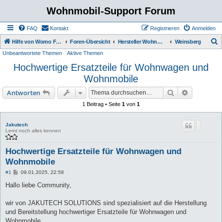
Wohnmobil-Support Forum
FAQ
Kontakt
Registrieren
Anmelden
S
Hilfe von Womo Fans für Womo Besitzer
Foren-Übersicht
Hersteller Wohnmobile Caravan
Weinsberg
Unbeantwortete Themen
Aktive Themen
u
Hochwertige Ersatzteile für Wohnwagen und
c
Wohnmobile
h
e
Suche
Erweiterte
Antworten
1 Beitrag • Seite
1
von
1
Jakutech
Lernt noch alles kennen
Hochwertige Ersatzteile für Wohnwagen und
Wohnmobile
B
#1
09.01.2025, 22:58
e
i
Hallo liebe Community,
t
r
a
wir von JAKUTECH SOLUTIONS sind spezialisiert auf die Herstellung
g
und Bereitstellung hochwertiger Ersatzteile für Wohnwagen und
Wohnmobile.