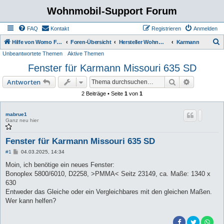
Wohnmobil-Support Forum
FAQ
Kontakt
Registrieren
Anmelden
S
Hilfe von Womo Fans für Womo Besitzer
Foren-Übersicht
Hersteller Wohnmobile Caravan
Karmann
Unbeantwortete Themen
Aktive Themen
u
Fenster für Karmann Missouri 635 SD
c
h
Suche
Erweiterte
Antworten
e
2 Beiträge • Seite
1
von
1
mabrue1
Ganz neu hier
Fenster für Karmann Missouri 635 SD
B
#1
04.03.2025, 14:34
e
i
Moin, ich benötige ein neues Fenster:
t
Bonoplex 5800/6010, D2258, >PMMA< Seitz 23149, ca. Maße: 1340 x
r
a
630
g
Entweder das Gleiche oder ein Vergleichbares mit den gleichen Maßen.
Wer kann helfen?