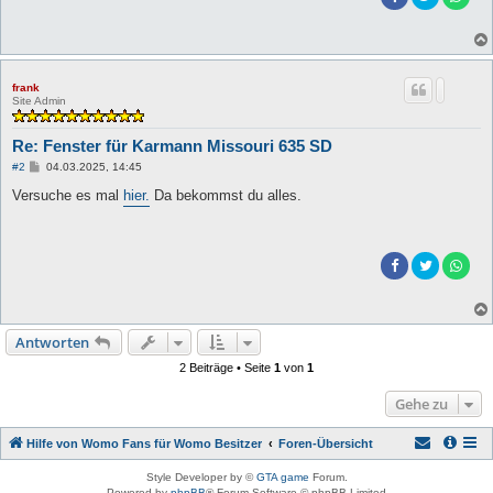
frank
Site Admin
Re: Fenster für Karmann Missouri 635 SD
B
#2
04.03.2025, 14:45
e
i
Versuche es mal
hier.
Da bekommst du alles.
t
r
a
g
Antworten
2 Beiträge • Seite
1
von
1
Gehe zu
Hilfe von Womo Fans für Womo Besitzer
Foren-Übersicht
Style Developer by ©
GTA game
Forum.
Powered by
phpBB
® Forum Software © phpBB Limited