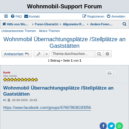
Wohnmobil-Support Forum
FAQ
Kontakt
Registrieren
Anmelden
S
Hilfe von Womo Fans für Womo Besitzer
Foren-Übersicht
Allgemeine Rubriken
Andere Foren empfehlen
Unbeantwortete Themen
Aktive Themen
u
Wohnmobil Übernachtungsplätze /Stellplätze an
c
Gaststätten
h
e
Suche
Erweiterte
Antworten
1 Beitrag • Seite
1
von
1
frank
Site Admin
Wohnmobil Übernachtungsplätze /Stellplätze an
Gaststätten
B
#1
20.09.2025, 10:45
e
i
https://www.facebook.com/groups/676678636193056
t
r
a
g