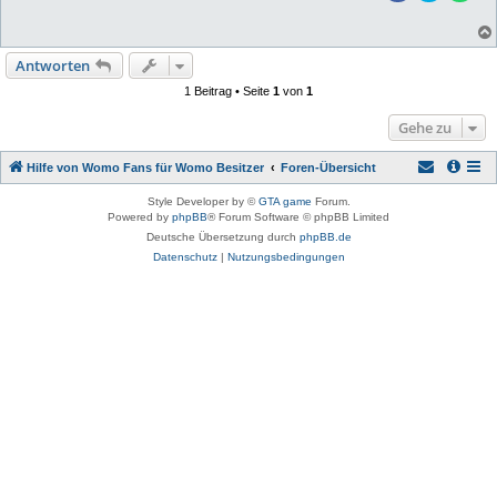
Antworten
1 Beitrag • Seite
1
von
1
Gehe zu
Hilfe von Womo Fans für Womo Besitzer
Foren-Übersicht
Style Developer by ©
GTA game
Forum.
Powered by
phpBB
® Forum Software © phpBB Limited
Deutsche Übersetzung durch
phpBB.de
Datenschutz
|
Nutzungsbedingungen