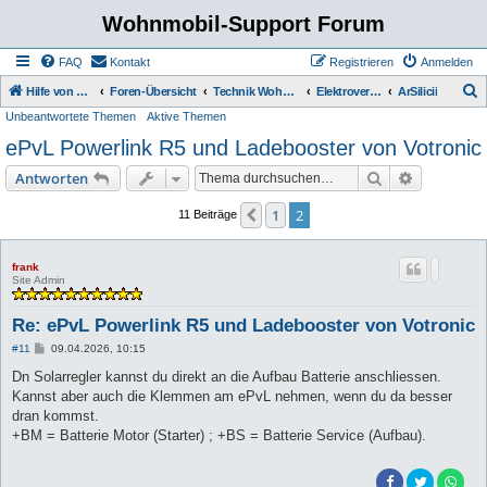
Wohnmobil-Support Forum
FAQ
Kontakt
Registrieren
Anmelden
S
Hilfe von Womo Fans für Womo Besitzer
Foren-Übersicht
Technik Wohnmobil
Elektroversorgung
ArSilicii
Unbeantwortete Themen
Aktive Themen
u
ePvL Powerlink R5 und Ladebooster von Votronic
c
h
Suche
Erweiterte
Antworten
e
1
2
Vorherige
11 Beiträge
frank
Site Admin
Re: ePvL Powerlink R5 und Ladebooster von Votronic
B
#11
09.04.2026, 10:15
e
i
Dn Solarregler kannst du direkt an die Aufbau Batterie anschliessen.
t
Kannst aber auch die Klemmen am ePvL nehmen, wenn du da besser
r
a
dran kommst.
g
+BM = Batterie Motor (Starter) ; +BS = Batterie Service (Aufbau).