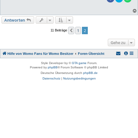
Antworten
1
2
Vorherige
11 Beiträge
Gehe zu
Hilfe von Womo Fans für Womo Besitzer
Foren-Übersicht
Style Developer by ©
GTA game
Forum.
Powered by
phpBB
® Forum Software © phpBB Limited
Deutsche Übersetzung durch
phpBB.de
Datenschutz
|
Nutzungsbedingungen