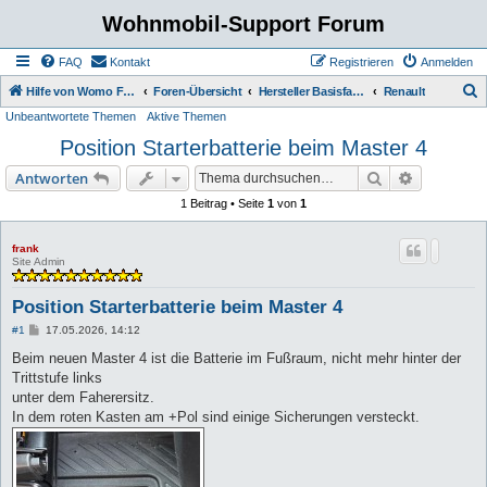
Wohnmobil-Support Forum
FAQ
Kontakt
Registrieren
Anmelden
S
Hilfe von Womo Fans für Womo Besitzer
Foren-Übersicht
Hersteller Basisfahrzeuge
Renault
Unbeantwortete Themen
Aktive Themen
u
Position Starterbatterie beim Master 4
c
h
Suche
Erweiterte
Antworten
e
1 Beitrag • Seite
1
von
1
frank
Site Admin
Position Starterbatterie beim Master 4
B
#1
17.05.2026, 14:12
e
i
Beim neuen Master 4 ist die Batterie im Fußraum, nicht mehr hinter der
t
Trittstufe links
r
a
unter dem Faherersitz.
g
In dem roten Kasten am +Pol sind einige Sicherungen versteckt.