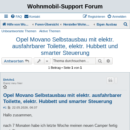
Wohnmobil-Support Forum
FAQ
Kontakt
Registrieren
Anmelden
S
Hilfe von Womo Fans für Womo Besitzer
Foren-Übersicht
Hersteller Wohnmobile Caravan
Eigen Ausbau
Unbeantwortete Themen
Aktive Themen
u
Opel Movano Selbstausbau mit elektr.
c
ausfahrbarer Toilette, elektr. Hubbett und
h
smarter Steuerung
e
Suche
Erweiterte
Antworten
1 Beitrag • Seite
1
von
1
DirkAn1
Ganz neu hier
Opel Movano Selbstausbau mit elektr. ausfahrbarer
Toilette, elektr. Hubbett und smarter Steuerung
B
#1
22.05.2026, 06:37
e
i
Hallo zusammen,
t
r
a
nach 7 Monaten habe ich letzte Woche meinen neuen Camper fertig
g