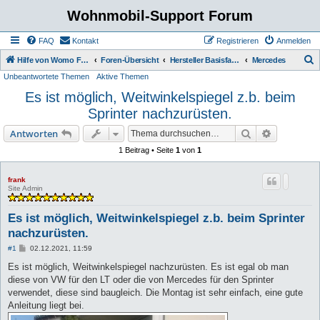
Wohnmobil-Support Forum
FAQ
Kontakt
Registrieren
Anmelden
S
Hilfe von Womo Fans für Womo Besitzer
Foren-Übersicht
Hersteller Basisfahrzeuge
Mercedes
Unbeantwortete Themen
Aktive Themen
u
Es ist möglich, Weitwinkelspiegel z.b. beim
c
Sprinter nachzurüsten.
h
e
Suche
Erweiterte
Antworten
1 Beitrag • Seite
1
von
1
frank
Site Admin
Es ist möglich, Weitwinkelspiegel z.b. beim Sprinter
nachzurüsten.
B
#1
02.12.2021, 11:59
e
i
Es ist möglich, Weitwinkelspiegel nachzurüsten. Es ist egal ob man
t
diese von VW für den LT oder die von Mercedes für den Sprinter
r
a
verwendet, diese sind baugleich. Die Montag ist sehr einfach, eine gute
g
Anleitung liegt bei.