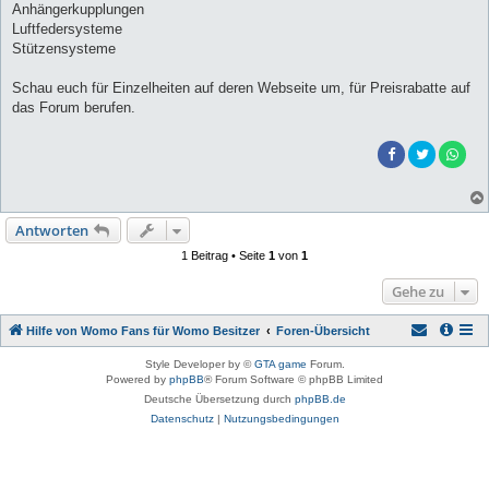
Anhängerkupplungen
Luftfedersysteme
Stützensysteme
Schau euch für Einzelheiten auf deren Webseite um, für Preisrabatte auf
das Forum berufen.
Antworten
1 Beitrag • Seite
1
von
1
Gehe zu
Hilfe von Womo Fans für Womo Besitzer
Foren-Übersicht
Style Developer by ©
GTA game
Forum.
Powered by
phpBB
® Forum Software © phpBB Limited
Deutsche Übersetzung durch
phpBB.de
Datenschutz
|
Nutzungsbedingungen