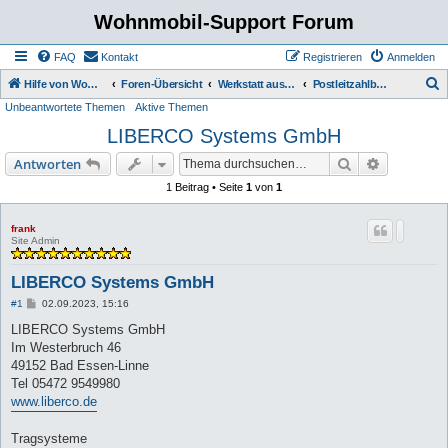
Wohnmobil-Support Forum
FAQ
Kontakt
Registrieren
Anmelden
S
Hilfe von Womo Fans für Womo Besitzer
Foren-Übersicht
Werkstatt aus der Region kommerziell
Postleitzahlbereich 4
Unbeantwortete Themen
Aktive Themen
u
LIBERCO Systems GmbH
c
h
Suche
Erweiterte
Antworten
e
1 Beitrag • Seite
1
von
1
frank
Site Admin
LIBERCO Systems GmbH
B
#1
02.09.2023, 15:16
e
i
LIBERCO Systems GmbH
t
Im Westerbruch 46
r
a
49152 Bad Essen-Linne
g
Tel 05472 9549980
www.liberco.de
Tragsysteme