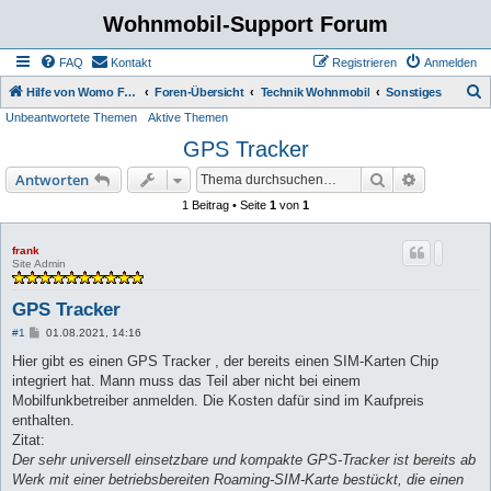
Wohnmobil-Support Forum
FAQ
Kontakt
Registrieren
Anmelden
S
Hilfe von Womo Fans für Womo Besitzer
Foren-Übersicht
Technik Wohnmobil
Sonstiges
Unbeantwortete Themen
Aktive Themen
u
GPS Tracker
c
h
Suche
Erweiterte
Antworten
e
1 Beitrag • Seite
1
von
1
frank
Site Admin
GPS Tracker
B
#1
01.08.2021, 14:16
e
i
Hier gibt es einen GPS Tracker , der bereits einen SIM-Karten Chip
t
integriert hat. Mann muss das Teil aber nicht bei einem
r
a
Mobilfunkbetreiber anmelden. Die Kosten dafür sind im Kaufpreis
g
enthalten.
Zitat:
Der sehr universell einsetzbare und kompakte GPS-Tracker ist bereits ab
Werk mit einer betriebsbereiten Roaming-SIM-Karte bestückt, die einen