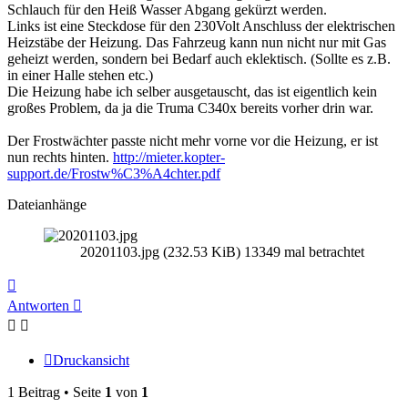
Schlauch für den Heiß Wasser Abgang gekürzt werden.
Links ist eine Steckdose für den 230Volt Anschluss der elektrischen
Heizstäbe der Heizung. Das Fahrzeug kann nun nicht nur mit Gas
geheizt werden, sondern bei Bedarf auch eklektisch. (Sollte es z.B.
in einer Halle stehen etc.)
Die Heizung habe ich selber ausgetauscht, das ist eigentlich kein
großes Problem, da ja die Truma C340x bereits vorher drin war.
Der Frostwächter passte nicht mehr vorne vor die Heizung, er ist
nun rechts hinten.
http://mieter.kopter-
support.de/Frostw%C3%A4chter.pdf
Dateianhänge
20201103.jpg (232.53 KiB) 13349 mal betrachtet
Nach
oben
Antworten
Druckansicht
1 Beitrag • Seite
1
von
1