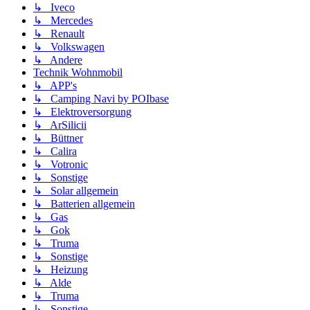
↳ Iveco
↳ Mercedes
↳ Renault
↳ Volkswagen
↳ Andere
Technik Wohnmobil
↳ APP's
↳ Camping Navi by POIbase
↳ Elektroversorgung
↳ ArSilicii
↳ Büttner
↳ Calira
↳ Votronic
↳ Sonstige
↳ Solar allgemein
↳ Batterien allgemein
↳ Gas
↳ Gok
↳ Truma
↳ Sonstige
↳ Heizung
↳ Alde
↳ Truma
↳ Sonstige