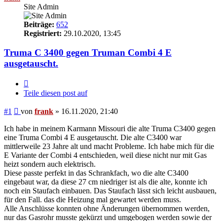
Site Admin
Beiträge:
652
Registriert:
29.10.2020, 13:45
Truma C 3400 gegen Truman Combi 4 E
ausgetauscht.
Zitieren
Teile diesen post auf
Beitrag
#1
von
frank
»
16.11.2020, 21:40
Ich habe in meinem Karmann Missouri die alte Truma C3400 gegen
eine Truma Combi 4 E ausgetauscht. Die alte C3400 war
mittlerweile 23 Jahre alt und macht Probleme. Ich habe mich für die
E Variante der Combi 4 entschieden, weil diese nicht nur mit Gas
heizt sondern auch elektrisch.
Diese passte perfekt in das Schrankfach, wo die alte C3400
eingebaut war, da diese 27 cm niedriger ist als die alte, konnte ich
noch ein Staufach einbauen. Das Staufach lässt sich leicht ausbauen,
für den Fall. das die Heizung mal gewartet werden muss.
Alle Anschlüsse konnten ohne Änderungen übernommen werden,
nur das Gasrohr musste gekürzt und umgebogen werden sowie der