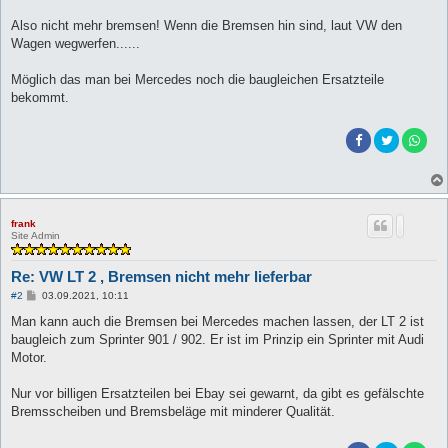
Also nicht mehr bremsen! Wenn die Bremsen hin sind, laut VW den
Wagen wegwerfen......
Möglich das man bei Mercedes noch die baugleichen Ersatzteile
bekommt.
frank
Site Admin
Re: VW LT 2 , Bremsen nicht mehr lieferbar
B
#2
03.09.2021, 10:11
e
i
Man kann auch die Bremsen bei Mercedes machen lassen, der LT 2 ist
t
baugleich zum Sprinter 901 / 902. Er ist im Prinzip ein Sprinter mit Audi
r
a
Motor.
g
Nur vor billigen Ersatzteilen bei Ebay sei gewarnt, da gibt es gefälschte
Bremsscheiben und Bremsbeläge mit minderer Qualität.