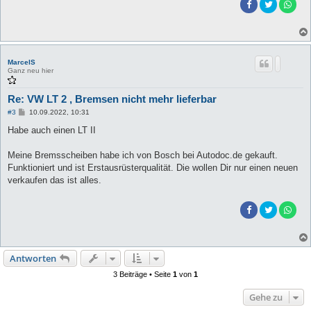
MarcelS
Ganz neu hier
Re: VW LT 2 , Bremsen nicht mehr lieferbar
B
#3
10.09.2022, 10:31
e
i
Habe auch einen LT II
t
r
a
Meine Bremsscheiben habe ich von Bosch bei Autodoc.de gekauft.
g
Funktioniert und ist Erstausrüsterqualität. Die wollen Dir nur einen neuen
verkaufen das ist alles.
Antworten
3 Beiträge • Seite
1
von
1
Gehe zu