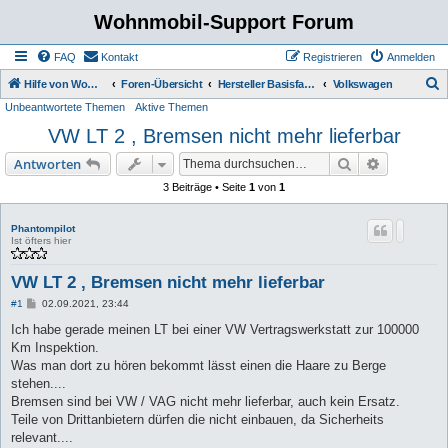
Wohnmobil-Support Forum
FAQ
Kontakt
Registrieren
Anmelden
S
Hilfe von Womo Fans für Womo Besitzer
Foren-Übersicht
Hersteller Basisfahrzeuge
Volkswagen
Unbeantwortete Themen
Aktive Themen
u
VW LT 2 , Bremsen nicht mehr lieferbar
c
h
Suche
Erweiterte
Antworten
e
3 Beiträge • Seite
1
von
1
Phantompilot
Ist öfters hier
VW LT 2 , Bremsen nicht mehr lieferbar
B
#1
02.09.2021, 23:44
e
i
Ich habe gerade meinen LT bei einer VW Vertragswerkstatt zur 100000
t
Km Inspektion.
r
a
Was man dort zu hören bekommt lässt einen die Haare zu Berge
g
stehen....
Bremsen sind bei VW / VAG nicht mehr lieferbar, auch kein Ersatz.
Teile von Drittanbietern dürfen die nicht einbauen, da Sicherheits
relevant....