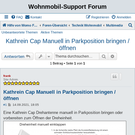
Wohnmobil-Support Forum
FAQ
Kontakt
Registrieren
Anmelden
S
Hilfe von Womo Fans für Womo Besitzer
Foren-Übersicht
Technik Wohnmobil
Multimedia
Unbeantwortete Themen
Aktive Themen
u
Kathrein Cap Manuell in Parkposition bringen /
c
öffnen
h
e
Suche
Erweiterte
Antworten
1 Beitrag • Seite
1
von
1
frank
Site Admin
Kathrein Cap Manuell in Parkposition bringen /
öffnen
B
#1
14.09.2021, 18:05
e
i
Eine Kathrein Cap Drehantenne manuell in Parkposition bringen oder
t
vorbereiten zum Öffnen der Dreheinheit.
r
a
g