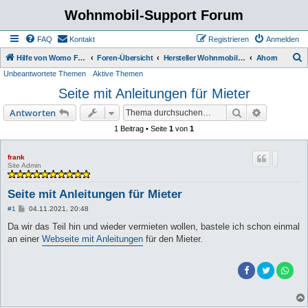
Wohnmobil-Support Forum
FAQ
Kontakt
Registrieren
Anmelden
S
Hilfe von Womo Fans für Womo Besitzer
Foren-Übersicht
Hersteller Wohnmobile Caravan
Ahorn
Unbeantwortete Themen
Aktive Themen
u
Seite mit Anleitungen für Mieter
c
h
Suche
Erweiterte
Antworten
e
1 Beitrag • Seite
1
von
1
frank
Site Admin
Seite mit Anleitungen für Mieter
B
#1
04.11.2021, 20:48
e
i
Da wir das Teil hin und wieder vermieten wollen, bastele ich schon einmal
t
an einer
Webseite mit Anleitungen
für den Mieter.
r
a
g