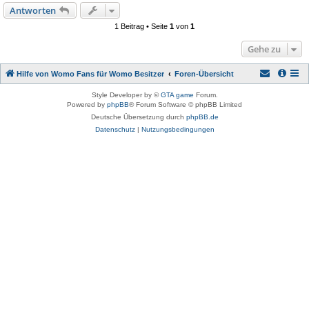
Antworten
1 Beitrag • Seite
1
von
1
Gehe zu
Hilfe von Womo Fans für Womo Besitzer
Foren-Übersicht
Style Developer by ©
GTA game
Forum.
Powered by
phpBB
® Forum Software © phpBB Limited
Deutsche Übersetzung durch
phpBB.de
Datenschutz
|
Nutzungsbedingungen