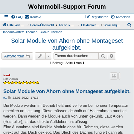
Wohnmobil-Support Forum
FAQ
Kontakt
Registrieren
Anmelden
S
Hilfe von Womo Fans für Womo Besitzer
Foren-Übersicht
Technik Wohnmobil
Elektroversorgung
Solar allgemein
Unbeantwortete Themen
Aktive Themen
u
Solar Module von Ahorn ohne Montageset
c
aufgeklebt.
h
e
Suche
Erweiterte
Antworten
1 Beitrag • Seite
1
von
1
frank
Site Admin
Solar Module von Ahorn ohne Montageset aufgeklebt.
B
#1
22.01.2022, 17:16
e
i
Die Module werden im Betrieb heiß und verlieren bei höherer Temperatur
t
erheblich an Leistung. Diese müssen deshalb auf Halterahmen montiert
r
a
werden. Dann werden die Module auch von unten gekühlt. Laut Alden
g
(Hersteller), ist das direkte Aufkleben unzulässig.
Eine Ausnahme sind flexible Module ohne Alu Rahmen, diese werden
direkt auf das Dach geklebt. Das Blech des Daches fungiert dann als