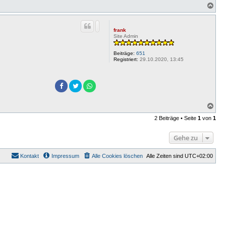
N
a
c
h
frank
o
Site Admin
b
e
Beiträge:
651
n
Registriert:
29.10.2020, 13:45
N
a
2 Beiträge • Seite
1
von
1
c
h
o
Gehe zu
b
e
n
Kontakt
Impressum
Alle Cookies löschen
Alle Zeiten sind
UTC+02:00