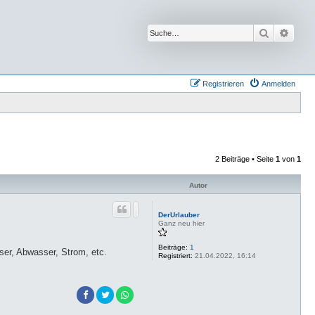
Suche
Erwei
Registrieren
Anmelden
2 Beiträge • Seite
1
von
1
Autor
DerUrlauber
Ganz neu hier
Beiträge:
1
ser, Abwasser, Strom, etc.
Registriert:
21.04.2022, 16:14