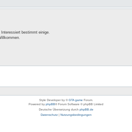
Interessiert bestimmt einige.
 Willkommen.
Style Developer by ©
GTA game
Forum.
Powered by
phpBB
® Forum Software © phpBB Limited
Deutsche Übersetzung durch
phpBB.de
Datenschutz
|
Nutzungsbedingungen