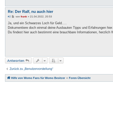
Re: Der Ralf, nu auch hier
B
#2
von
frank
»
21.04.2022, 20:53
e
i
Ja, und ein Schwarzes Loch für Geld.....
t
Dokumentiere doch einmal deine Ausbauten Tipps und Erfahrungen hier. 
r
a
Du findest hier auch bestimmt eine brauchbare Informationen, herzlich
g
Antworten
Zurück zu „Benutzervorstellung“
Hilfe von Womo Fans für Womo Besitzer
Foren-Übersicht