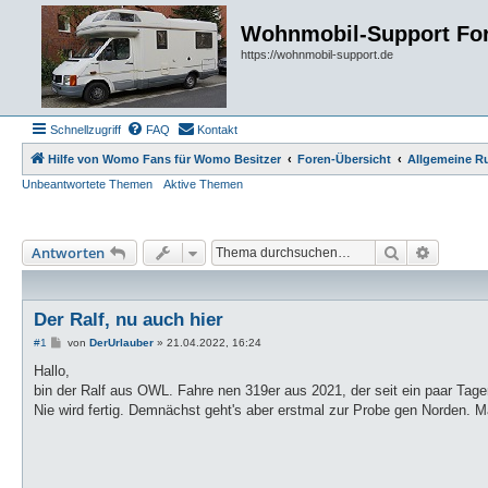
Wohnmobil-Support Fo
https://wohnmobil-support.de
Schnellzugriff
FAQ
Kontakt
Hilfe von Womo Fans für Womo Besitzer
Foren-Übersicht
Allgemeine R
Unbeantwortete Themen
Aktive Themen
Suche
Erweiter
Antworten
Der Ralf, nu auch hier
B
#1
von
DerUrlauber
»
21.04.2022, 16:24
e
i
Hallo,
t
bin der Ralf aus OWL. Fahre nen 319er aus 2021, der seit ein paar Tage
r
a
Nie wird fertig. Demnächst geht's aber erstmal zur Probe gen Norden. Man
g