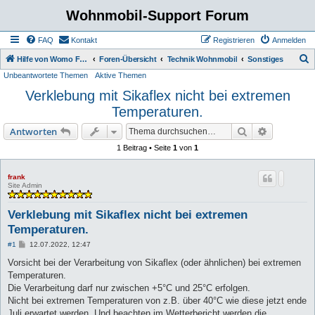
Wohnmobil-Support Forum
FAQ
Kontakt
Registrieren
Anmelden
S
Hilfe von Womo Fans für Womo Besitzer
Foren-Übersicht
Technik Wohnmobil
Sonstiges
Unbeantwortete Themen
Aktive Themen
u
Verklebung mit Sikaflex nicht bei extremen
c
Temperaturen.
h
e
Suche
Erweiterte
Antworten
1 Beitrag • Seite
1
von
1
frank
Site Admin
Verklebung mit Sikaflex nicht bei extremen
Temperaturen.
B
#1
12.07.2022, 12:47
e
i
Vorsicht bei der Verarbeitung von Sikaflex (oder ähnlichen) bei extremen
t
Temperaturen.
r
a
Die Verarbeitung darf nur zwischen +5°C und 25°C erfolgen.
g
Nicht bei extremen Temperaturen von z.B. über 40°C wie diese jetzt ende
Juli erwartet werden. Und beachten im Wetterbericht werden die