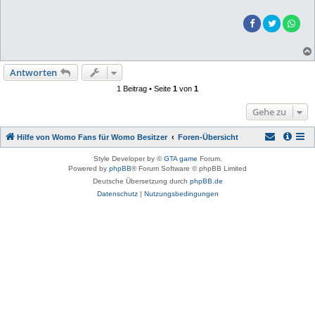
Antworten
1 Beitrag • Seite
1
von
1
Gehe zu
Hilfe von Womo Fans für Womo Besitzer
Foren-Übersicht
Style Developer by ©
GTA game
Forum.
Powered by
phpBB
® Forum Software © phpBB Limited
Deutsche Übersetzung durch
phpBB.de
Datenschutz
|
Nutzungsbedingungen