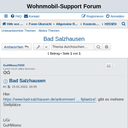
Wohnmobil-Support Forum
FAQ
Kontakt
Registrieren
Anmelden
S
Hilfe von Womo Fans für Womo Besitzer
Foren-Übersicht
Allgemeine Rubriken
Kostenlose Stellplätze
HESSEN
Unbeantwortete Themen
Aktive Themen
u
Bad Salzhausen
c
h
Suche
Erweiterte
Antworten
e
1 Beitrag • Seite
1
von
1
GuHWomoT690
Lernt noch alles kennen
Bad Salzhausen
B
#1
15.01.2023, 20:55
e
i
Hier
t
https://www.bad-salzhausen.de/ankommen/ ... llplaetze/
: gibt es mehrere
r
a
Stellplätze.
g
LiGr
GuHWomo