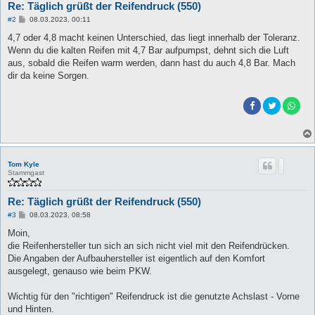
Re: Täglich grüßt der Reifendruck (550)
B
#2
08.03.2023, 00:11
e
i
4,7 oder 4,8 macht keinen Unterschied, das liegt innerhalb der Toleranz.
t
Wenn du die kalten Reifen mit 4,7 Bar aufpumpst, dehnt sich die Luft
r
a
aus, sobald die Reifen warm werden, dann hast du auch 4,8 Bar. Mach
g
dir da keine Sorgen.
Tom Kyle
Stammgast
Re: Täglich grüßt der Reifendruck (550)
B
#3
08.03.2023, 08:58
e
i
Moin,
t
die Reifenhersteller tun sich an sich nicht viel mit den Reifendrücken.
r
a
Die Angaben der Aufbauhersteller ist eigentlich auf den Komfort
g
ausgelegt, genauso wie beim PKW.
Wichtig für den "richtigen" Reifendruck ist die genutzte Achslast - Vorne
und Hinten.