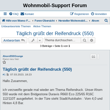
Wohnmobil-Support Forum
FAQ
Kontakt
Registrieren
Anmelden
S
Hilfe von Womo Fans für Womo Besitzer
Foren-Übersicht
Hersteller Wohnmobile Caravan
Ahorn
Unbeantwortete Themen
Aktive Themen
u
Täglich grüßt der Reifendruck (550)
c
h
Suche
Erweiterte
Antworten
e
3 Beiträge • Seite
1
von
1
Ahorn550Orange
Ganz neu hier
Täglich grüßt der Reifendruck (550)
B
#1
07.03.2023, 18:23
e
i
Hallo Zusammen,
t
r
a
ich verzweifle gerade mal wieder am Thema Reifendruck. Unser Ahorn
g
550 wurde mit dem Bridgestone Duravis R660 Eco 225/65 R16C
112/110T ausgeliefert. In der Türe steht Stadt/Autobahn : Vorn 4,0 und
Hinten 4,8 Bar.