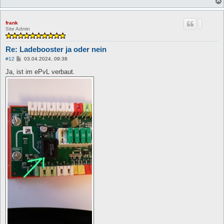
frank
Site Admin
Re: Ladebooster ja oder nein
B
#12
03.04.2024, 09:38
e
i
Ja, ist im ePvL verbaut.
t
r
a
g