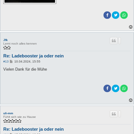
Jfk
Lernt noch alles kennen
Re: Ladebooster ja oder nein
B
#13
10.04.2024, 15:55
e
i
Vielen Dank für die Mühe
t
r
a
g
uli-mm
Fühlt sich wie zu Hause
Re: Ladebooster ja oder nein