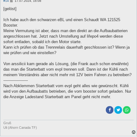
B
#14
17.07.2024, 16:08
e
i
[gelöst]
t
r
a
Ich habe auch den schwarzen eBL und einen Schaudt WA 121525
g
Booster.
Meine Vermutung ist aber, dass man den direkt an die Aufbaubatterien
angeschlossen hat. Jetzt nach Umstellung auf lifepo4 werden diese
sofort entladen, sobald ich den Motor starte.
Kann ich prüfen ob das Trennrelais dauerhaft geschlossen ist? Wenn ja
wie prüfen und wie einstellen?
Von arssilicii kam gerade als Lösung, (die Frank auch schon erwähnte)
das man die Starterbatt vom evpl trennen soll. Dann ist der Kühli nach
meinem Verständnis aber nicht mehr mit 12V beim Fahren zu betreiben?
--------------------
Nach Abklemmen Starterbatt vom evpl geht alles wie gewünscht. Kühli
wird von den Aufbaubatts betrieben, die vom booster sofort geladen. Nur
die Anzeige Ladestand Starterbatt am Panel geht nicht mehr.
Gruß
Uli (Ahorn Canada TF)