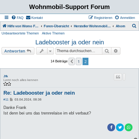
Wohnmobil-Support Forum
FAQ
Kontakt
Registrieren
Anmelden
S
Hilfe von Womo Fans für Womo Besitzer
Foren-Übersicht
Hersteller Wohnmobile Caravan
Ahorn
Unbeantwortete Themen
Aktive Themen
u
Ladebooster ja oder nein
c
h
Suche
Erweiterte
Antworten
e
1
2
Vorherige
14 Beiträge
Jfk
Lernt noch alles kennen
Re: Ladebooster ja oder nein
B
#11
03.04.2024, 08:36
e
i
Danke Frank
t
Ist denn bei uns das trennrelaise im ebl verbaut?
r
a
g