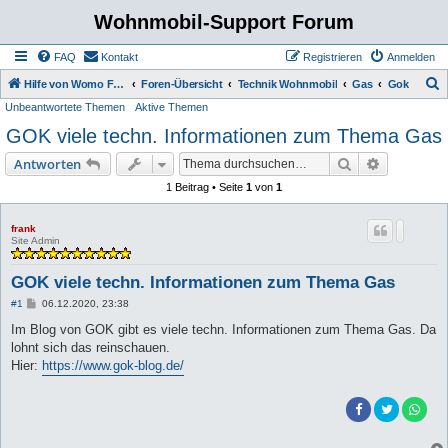
Wohnmobil-Support Forum
FAQ
Kontakt
Registrieren
Anmelden
S
Hilfe von Womo Fans für Womo Besitzer
Foren-Übersicht
Technik Wohnmobil
Gas
Gok
Unbeantwortete Themen
Aktive Themen
u
GOK viele techn. Informationen zum Thema Gas
c
h
Suche
Erweiterte
Antworten
e
1 Beitrag • Seite
1
von
1
frank
Site Admin
GOK viele techn. Informationen zum Thema Gas
B
#1
06.12.2020, 23:38
e
i
Im Blog von GOK gibt es viele techn. Informationen zum Thema Gas. Da
t
lohnt sich das reinschauen.
r
a
Hier:
https://www.gok-blog.de/
g