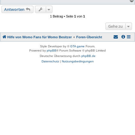
Antworten
1 Beitrag • Seite
1
von
1
Gehe zu
Hilfe von Womo Fans für Womo Besitzer
Foren-Übersicht
Style Developer by ©
GTA game
Forum.
Powered by
phpBB
® Forum Software © phpBB Limited
Deutsche Übersetzung durch
phpBB.de
Datenschutz
|
Nutzungsbedingungen