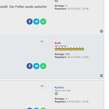
e
Beiträge:
3
n
tellt. Der Fehler wurde weiterhin
Registriert:
23.05.2024, 14:36
N
a
c
h
frank
o
Site Admin
b
e
Beiträge:
651
n
Registriert:
29.10.2020, 13:45
N
a
c
h
KaJoCo
o
Ganz neu hier
b
e
Beiträge:
3
n
Registriert:
23.05.2024, 14:36