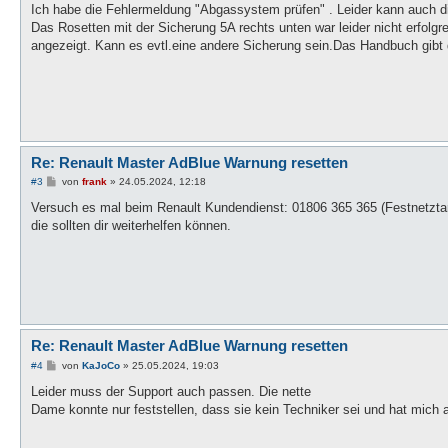
i
Ich habe die Fehlermeldung "Abgassystem prüfen" . Leider kann auch die
t
Das Rosetten mit der Sicherung 5A rechts unten war leider nicht erfolgr
r
a
angezeigt. Kann es evtl.eine andere Sicherung sein.Das Handbuch gibt 
g
Re: Renault Master AdBlue Warnung resetten
B
#3
von
frank
»
24.05.2024, 12:18
e
i
Versuch es mal beim Renault Kundendienst: 01806 365 365 (Festnetztari
t
die sollten dir weiterhelfen können.
r
a
g
Re: Renault Master AdBlue Warnung resetten
B
#4
von
KaJoCo
»
25.05.2024, 19:03
e
i
Leider muss der Support auch passen. Die nette
t
Dame konnte nur feststellen, dass sie kein Techniker sei und hat mich 
r
a
g