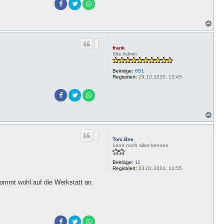
N
a
c
h
frank
o
Site Admin
b
e
Beiträge:
651
n
Registriert:
29.10.2020, 13:45
N
a
c
h
Tom.Bea
o
Lernt noch alles kennen
b
e
Beiträge:
11
n
Registriert:
03.01.2024, 14:55
ommt wohl auf die Werkstatt an.