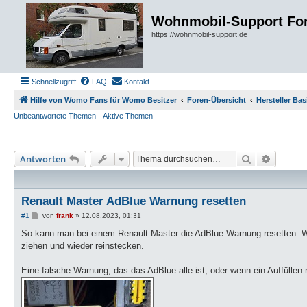
Wohnmobil-Support Fo
https://wohnmobil-support.de
Schnellzugriff
FAQ
Kontakt
Hilfe von Womo Fans für Womo Besitzer
Foren-Übersicht
Hersteller Ba
Unbeantwortete Themen
Aktive Themen
Suche
Erweiter
Antworten
Renault Master AdBlue Warnung resetten
B
#1
von
frank
»
12.08.2023, 01:31
e
i
So kann man bei einem Renault Master die AdBlue Warnung resetten. Wäh
t
ziehen und wieder reinstecken.
r
a
g
Eine falsche Warnung, das das AdBlue alle ist, oder wenn ein Auffüllen