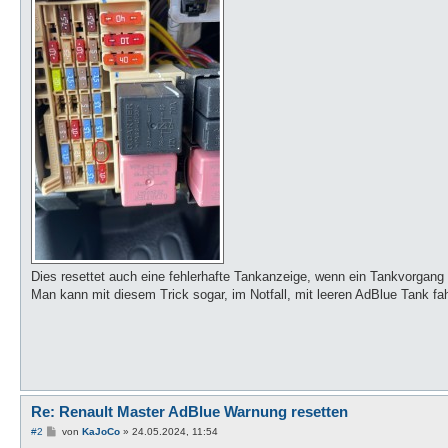
Dies resettet auch eine fehlerhafte Tankanzeige, wenn ein Tankvorgang n
Man kann mit diesem Trick sogar, im Notfall, mit leeren AdBlue Tank fa
Re: Renault Master AdBlue Warnung resetten
B
#2
von
KaJoCo
»
24.05.2024, 11:54
e