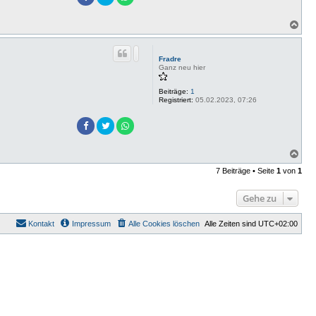
N
a
c
h
Fradre
o
Ganz neu hier
b
e
Beiträge:
1
n
Registriert:
05.02.2023, 07:26
N
a
7 Beiträge • Seite
1
von
1
c
h
o
Gehe zu
b
e
n
Kontakt
Impressum
Alle Cookies löschen
Alle Zeiten sind
UTC+02:00