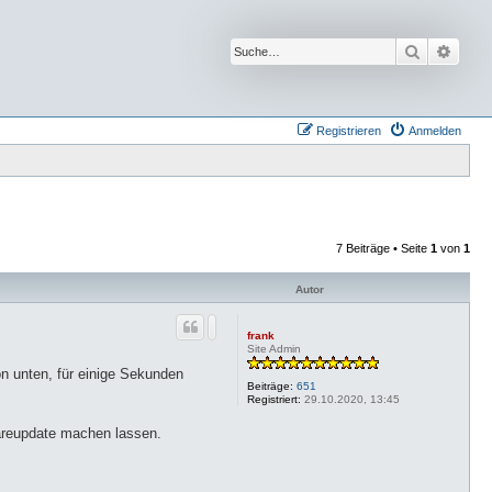
Suche
Erwei
Registrieren
Anmelden
7 Beiträge • Seite
1
von
1
Autor
frank
Site Admin
n unten, für einige Sekunden
Beiträge:
651
Registriert:
29.10.2020, 13:45
wareupdate machen lassen.