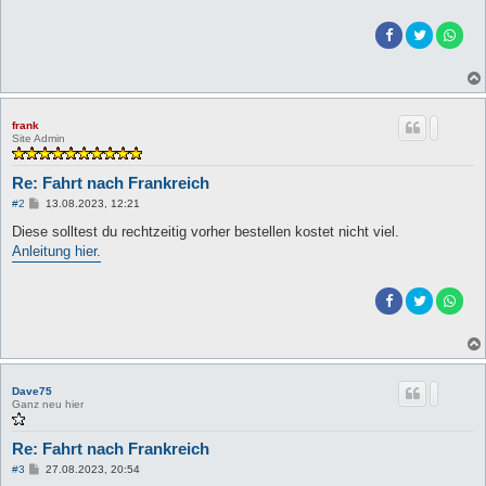
frank
Site Admin
Re: Fahrt nach Frankreich
B
#2
13.08.2023, 12:21
e
i
Diese solltest du rechtzeitig vorher bestellen kostet nicht viel.
t
Anleitung hier.
r
a
g
Dave75
Ganz neu hier
Re: Fahrt nach Frankreich
B
#3
27.08.2023, 20:54
e