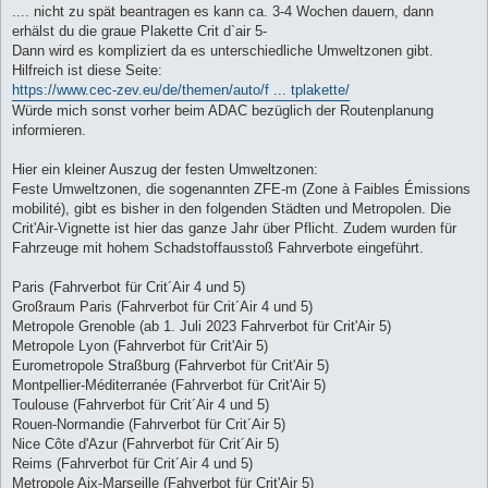
i
.... nicht zu spät beantragen es kann ca. 3-4 Wochen dauern, dann
t
erhälst du die graue Plakette Crit d`air 5-
r
a
Dann wird es kompliziert da es unterschiedliche Umweltzonen gibt.
g
Hilfreich ist diese Seite:
https://www.cec-zev.eu/de/themen/auto/f ... tplakette/
Würde mich sonst vorher beim ADAC bezüglich der Routenplanung
informieren.
Hier ein kleiner Auszug der festen Umweltzonen:
Feste Umweltzonen, die sogenannten ZFE-m (Zone à Faibles Émissions
mobilité), gibt es bisher in den folgenden Städten und Metropolen. Die
Crit'Air-Vignette ist hier das ganze Jahr über Pflicht. Zudem wurden für
Fahrzeuge mit hohem Schadstoffausstoß Fahrverbote eingeführt.
Paris (Fahrverbot für Crit´Air 4 und 5)
Großraum Paris (Fahrverbot für Crit´Air 4 und 5)
Metropole Grenoble (ab 1. Juli 2023 Fahrverbot für Crit'Air 5)
Metropole Lyon (Fahrverbot für Crit'Air 5)
Eurometropole Straßburg (Fahrverbot für Crit'Air 5)
Montpellier-Méditerranée (Fahrverbot für Crit'Air 5)
Toulouse (Fahrverbot für Crit´Air 4 und 5)
Rouen-Normandie (Fahrverbot für Crit´Air 5)
Nice Côte d'Azur (Fahrverbot für Crit´Air 5)
Reims (Fahrverbot für Crit´Air 4 und 5)
Metropole Aix-Marseille (Fahverbot für Crit'Air 5)