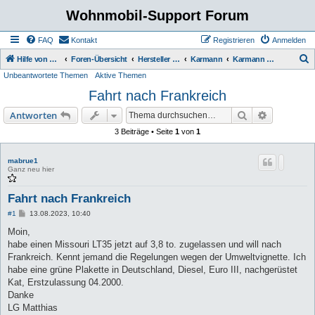
Wohnmobil-Support Forum
FAQ
Kontakt
Registrieren
Anmelden
S
Hilfe von Womo Fans für Womo Besitzer
Foren-Übersicht
Hersteller Wohnmobile Caravan
Karmann
Karmann ab 1997 (Missouri , Colorado)
Unbeantwortete Themen
Aktive Themen
u
Fahrt nach Frankreich
c
h
Suche
Erweiterte
Antworten
e
3 Beiträge • Seite
1
von
1
mabrue1
Ganz neu hier
Fahrt nach Frankreich
B
#1
13.08.2023, 10:40
e
i
Moin,
t
habe einen Missouri LT35 jetzt auf 3,8 to. zugelassen und will nach
r
a
Frankreich. Kennt jemand die Regelungen wegen der Umweltvignette. Ich
g
habe eine grüne Plakette in Deutschland, Diesel, Euro III, nachgerüstet
Kat, Erstzulassung 04.2000.
Danke
LG Matthias