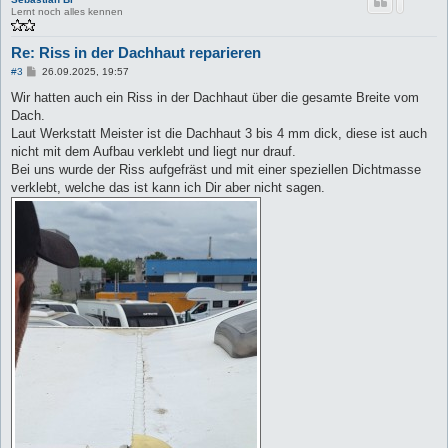
Lernt noch alles kennen
Re: Riss in der Dachhaut reparieren
B
#3
26.09.2025, 19:57
e
i
Wir hatten auch ein Riss in der Dachhaut über die gesamte Breite vom
t
Dach.
r
a
Laut Werkstatt Meister ist die Dachhaut 3 bis 4 mm dick, diese ist auch
g
nicht mit dem Aufbau verklebt und liegt nur drauf.
Bei uns wurde der Riss aufgefräst und mit einer speziellen Dichtmasse
verklebt, welche das ist kann ich Dir aber nicht sagen.