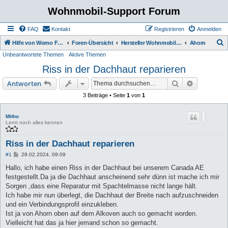
Wohnmobil-Support Forum
FAQ
Kontakt
Registrieren
Anmelden
S
Hilfe von Womo Fans für Womo Besitzer
Foren-Übersicht
Hersteller Wohnmobile Caravan
Ahorn
Unbeantwortete Themen
Aktive Themen
u
Riss in der Dachhaut reparieren
c
h
Suche
Erweiterte
Antworten
e
3 Beiträge • Seite
1
von
1
Mitho
Lernt noch alles kennen
Riss in der Dachhaut reparieren
B
#1
28.02.2024, 09:09
e
i
Hallo, ich habe einen Riss in der Dachhaut bei unserem Canada AE
t
festgestellt.Da ja die Dachhaut anscheinend sehr dünn ist mache ich mir
r
a
Sorgen ,dass eine Reparatur mit Spachtelmasse nicht lange hält.
g
Ich habe mir nun überlegt, die Dachhaut der Breite nach aufzuschneiden
und ein Verbindungsprofil einzukleben.
Ist ja von Ahorn oben auf dem Alkoven auch so gemacht worden.
Vielleicht hat das ja hier jemand schon so gemacht.