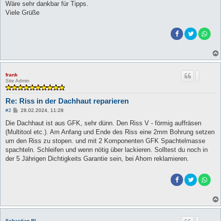
Wäre sehr dankbar für Tipps.
Viele Grüße
frank
Site Admin
Re: Riss in der Dachhaut reparieren
B
#2
28.02.2024, 11:28
e
i
Die Dachhaut ist aus GFK, sehr dünn. Den Riss V - förmig auffräsen
t
(Multitool etc.). Am Anfang und Ende des Riss eine 2mm Bohrung setzen
r
a
um den Riss zu stopen. und mit 2 Komponenten GFK Spachtelmasse
g
spachteln. Schleifen und wenn nötig über lackieren. Solltest du noch in
der 5 Jährigen Dichtigkeits Garantie sein, bei Ahorn reklamieren.
Sebastian Bl