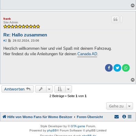
frank
Site Admin
Re: Hallo zusammen
B
#2
29.02.2024, 23:06
e
i
Herzlich willkommen hier und viel Spaß mit deinem Fahrzeug.
t
Hier findest du vile Anleitungen für deinen
Canada AD
.
r
a
g
Antworten
2 Beiträge • Seite
1
von
1
Gehe zu
Hilfe von Womo Fans für Womo Besitzer
Foren-Übersicht
Style Developer by ©
GTA game
Forum.
Powered by
phpBB
® Forum Software © phpBB Limited
Deutsche Übersetzung durch
phpBB.de