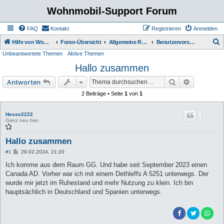
Wohnmobil-Support Forum
FAQ
Kontakt
Registrieren
Anmelden
S
Hilfe von Womo Fans für Womo Besitzer
Foren-Übersicht
Allgemeine Rubriken
Benutzervorstellung
Unbeantwortete Themen
Aktive Themen
u
Hallo zusammen
c
h
Suche
Erweiterte
Antworten
e
2 Beiträge • Seite
1
von
1
Hesse2222
Ganz neu hier
Hallo zusammen
B
#1
29.02.2024, 21:20
e
i
Ich komme aus dem Raum GG. Und habe seit September 2023 einen
t
Canada AD. Vorher war ich mit einem Dethleffs A 5251 unterwegs. Der
r
a
wurde mir jetzt im Ruhestand und mehr Nutzung zu klein. Ich bin
g
hauptsächlich in Deutschland und Spanien unterwegs.