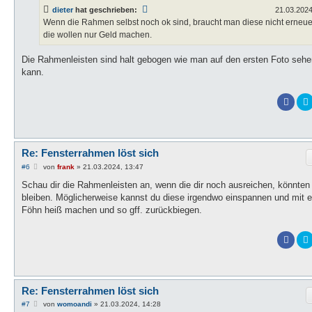
t
dieter
hat geschrieben:
21.03.2024
r
a
Wenn die Rahmen selbst noch ok sind, braucht man diese nicht erneue
g
die wollen nur Geld machen.
Die Rahmenleisten sind halt gebogen wie man auf den ersten Foto sehe
kann.
Re: Fensterrahmen löst sich
B
#6
von
frank
»
21.03.2024, 13:47
e
i
Schau dir die Rahmenleisten an, wenn die dir noch ausreichen, könnten
t
bleiben. Möglicherweise kannst du diese irgendwo einspannen und mit 
r
a
Föhn heiß machen und so gff. zurückbiegen.
g
Re: Fensterrahmen löst sich
B
#7
von
womoandi
»
21.03.2024, 14:28
e