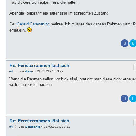
Hab dickere Schrauben rein, die halten.
Aber die Rollorahmen/Halter sind im schlechten Zustand.
Der
Gérard Caravaning
meinte, ich müsste den ganzen Rahmen samt R
erneuern.
Re: Fensterrahmen löst sich
B
#4
von
dieter
»
21.03.2024, 13:27
e
i
Wenn die Rahmen selbst noch ok sind, braucht man diese nicht erneuer
t
wollen nur Geld machen.
r
a
g
Re: Fensterrahmen löst sich
B
#5
von
womoandi
»
21.03.2024, 13:32
e
i