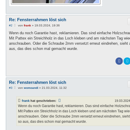
Re: Fensterrahmen löst sich
B
#2
von
frank
»
19.03.2024, 19:36
e
i
Wenn du noch Garantie hast, reklamieren. Das sind einfache Holzschra
t
Mit Pattex ein Streichholz in das Loch kleben und am nächsten Tag wie
r
a
anschrauben. Oder die Schraube 2mm versetzt erneut eindrehen, sieht 
g
aus, das dies schon mal gemacht wurde.
Re: Fensterrahmen löst sich
B
#3
von
womoandi
»
21.03.2024, 11:32
e
i
t
frank
hat geschrieben:
19.03.2024
r
a
Wenn du noch Garantie hast, reklamieren. Das sind einfache Holzschr
g
Mit Pattex ein Streichholz in das Loch kleben und am nächsten Tag wi
anschrauben. Oder die Schraube 2mm versetzt erneut eindrehen, sieht
so aus, das dies schon mal gemacht wurde.