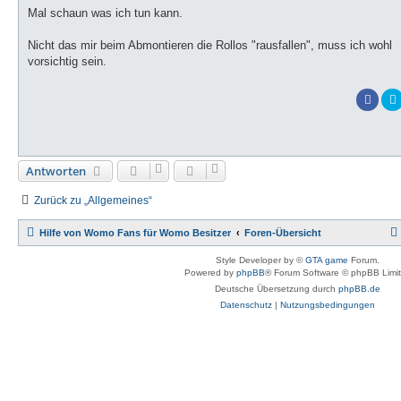
i
Mal schaun was ich tun kann.
t
r
a
Nicht das mir beim Abmontieren die Rollos "rausfallen", muss ich wohl
g
vorsichtig sein.
Antworten
Zurück zu „Allgemeines“
Hilfe von Womo Fans für Womo Besitzer
Foren-Übersicht
Style Developer by ©
GTA game
Forum.
Powered by
phpBB
® Forum Software © phpBB Limi
Deutsche Übersetzung durch
phpBB.de
Datenschutz
|
Nutzungsbedingungen