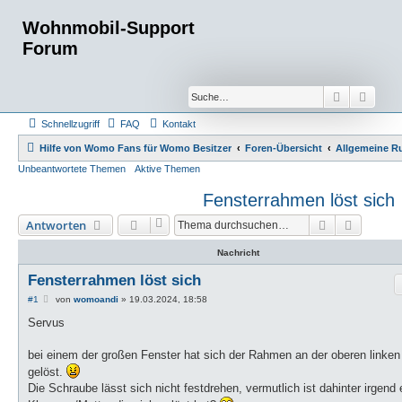
Wohnmobil-Support
Forum
Suche
Erwei
Schnellzugriff
FAQ
Kontakt
Hilfe von Womo Fans für Womo Besitzer
Foren-Übersicht
Allgemeine R
Unbeantwortete Themen
Aktive Themen
Fensterrahmen löst sich
Suche
Erweiter
Antworten
Nachricht
Fensterrahmen löst sich
B
#1
von
womoandi
»
19.03.2024, 18:58
e
i
Servus
t
r
a
bei einem der großen Fenster hat sich der Rahmen an der oberen linke
g
gelöst.
Die Schraube lässt sich nicht festdrehen, vermutlich ist dahinter irgend 