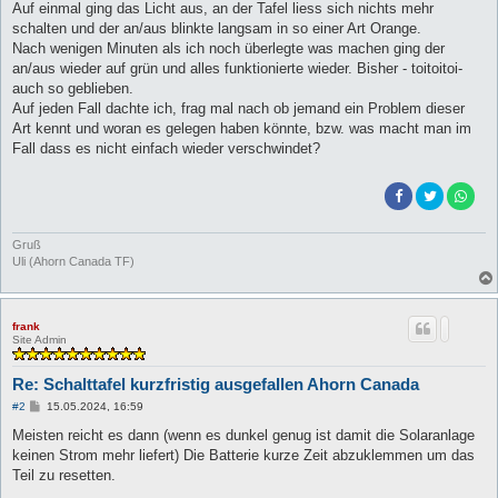
Auf einmal ging das Licht aus, an der Tafel liess sich nichts mehr
schalten und der an/aus blinkte langsam in so einer Art Orange.
Nach wenigen Minuten als ich noch überlegte was machen ging der
an/aus wieder auf grün und alles funktionierte wieder. Bisher - toitoitoi-
auch so geblieben.
Auf jeden Fall dachte ich, frag mal nach ob jemand ein Problem dieser
Art kennt und woran es gelegen haben könnte, bzw. was macht man im
Fall dass es nicht einfach wieder verschwindet?
Gruß
Uli (Ahorn Canada TF)
frank
Site Admin
Re: Schalttafel kurzfristig ausgefallen Ahorn Canada
B
#2
15.05.2024, 16:59
e
i
Meisten reicht es dann (wenn es dunkel genug ist damit die Solaranlage
t
keinen Strom mehr liefert) Die Batterie kurze Zeit abzuklemmen um das
r
a
Teil zu resetten.
g