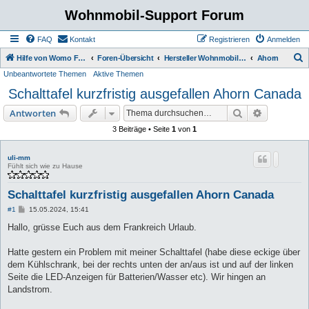
Wohnmobil-Support Forum
FAQ
Kontakt
Registrieren
Anmelden
S
Hilfe von Womo Fans für Womo Besitzer
Foren-Übersicht
Hersteller Wohnmobile Caravan
Ahorn
Unbeantwortete Themen
Aktive Themen
u
Schalttafel kurzfristig ausgefallen Ahorn Canada
c
h
Suche
Erweiterte
Antworten
e
3 Beiträge • Seite
1
von
1
uli-mm
Fühlt sich wie zu Hause
Schalttafel kurzfristig ausgefallen Ahorn Canada
B
#1
15.05.2024, 15:41
e
i
Hallo, grüsse Euch aus dem Frankreich Urlaub.
t
r
a
Hatte gestern ein Problem mit meiner Schalttafel (habe diese eckige über
g
dem Kühlschrank, bei der rechts unten der an/aus ist und auf der linken
Seite die LED-Anzeigen für Batterien/Wasser etc). Wir hingen an
Landstrom.