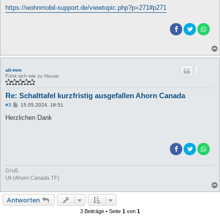
https://wohnmobil-support.de/viewtopic.php?p=271#p271
uli-mm
Fühlt sich wie zu Hause
Re: Schalttafel kurzfristig ausgefallen Ahorn Canada
B
#3
15.05.2024, 18:51
e
i
Herzlichen Dank
t
r
a
g
Gruß
Uli (Ahorn Canada TF)
Antworten
3 Beiträge • Seite
1
von
1