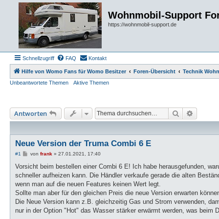
Wohnmobil-Support Fo
https://wohnmobil-support.de
Schnellzugriff
FAQ
Kontakt
Hilfe von Womo Fans für Womo Besitzer
Foren-Übersicht
Technik Woh
Unbeantwortete Themen
Aktive Themen
Suche
Erweiter
Antworten
Neue Version der Truma Combi 6 E
B
#1
von
frank
»
27.01.2021, 17:40
e
i
Vorsicht beim bestellen einer Combi 6 E! Ich habe herausgefunden, waru
t
schneller aufheizen kann. Die Händler verkaufe gerade die alten Bestän
r
a
wenn man auf die neuen Features keinen Wert legt.
g
Sollte man aber für den gleichen Preis die neue Version erwarten könne
Die Neue Version kann z.B. gleichzeitig Gas und Strom verwenden, damit
nur in der Option "Hot" das Wasser stärker erwärmt werden, was beim Du