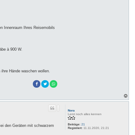
den Innenraum Ihres Reisemobils
täbe à 900 W.
ch ihre Hände waschen wollen.
N
a
c
h
Nora
o
Lernt noch alles kennen
b
e
Beiträge:
21
n
 Bei den Geräten mit schwarzem
Registriert:
11.11.2020, 21:21