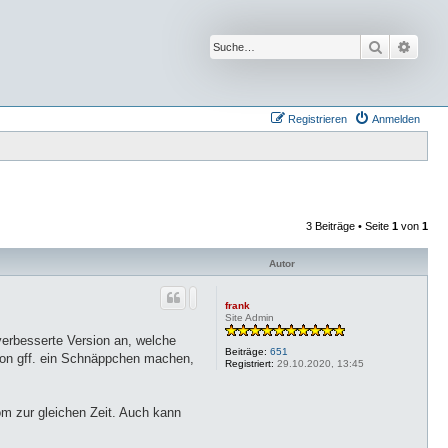
Suche
Erwei
Registrieren
Anmelden
3 Beiträge • Seite
1
von
1
Autor
frank
Site Admin
verbesserte Version an, welche
Beiträge:
651
sion gff. ein Schnäppchen machen,
Registriert:
29.10.2020, 13:45
om zur gleichen Zeit. Auch kann