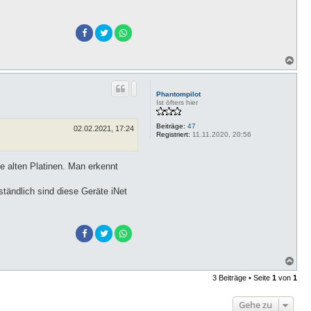
N
a
c
h
Phantompilot
o
Ist öfters hier
b
e
Beiträge:
47
n
02.02.2021, 17:24
Registriert:
11.11.2020, 20:56
ie alten Platinen. Man erkennt
tändlich sind diese Geräte iNet
N
a
3 Beiträge • Seite
1
von
1
c
h
o
Gehe zu
b