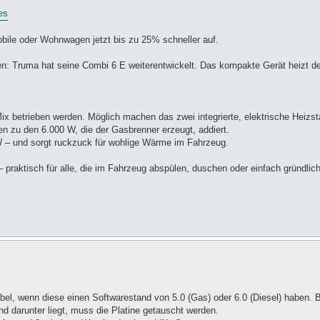
es
bile oder Wohnwagen jetzt bis zu 25% schneller auf.
pen: Truma hat seine Combi 6 E weiterentwickelt. Das kompakte Gerät heizt 
x betrieben werden. Möglich machen das zwei integrierte, elektrische Heizs
 zu den 6.000 W, die der Gasbrenner erzeugt, addiert.
W – und sorgt ruckzuck für wohlige Wärme im Fahrzeug.
– praktisch für alle, die im Fahrzeug abspülen, duschen oder einfach gründli
bel, wenn diese einen Softwarestand von 5.0 (Gas) oder 6.0 (Diesel) haben.
nd darunter liegt, muss die Platine getauscht werden.