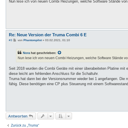
Nun lese ich von neuen Combi Heizungen, welche Software Stände von 
Re: Neue Version der Truma Combi 6 E
B
#3
von
Phantompilot
»
03.02.2021, 01:10
e
i
t
Nora
hat geschrieben:
r
a
Nun lese ich von neuen Combi Heizungen, welche Software Stände von 
g
Seit 2018 wurden die Combi Geräte mit einer überabeiteten Platine mit e
diese leicht am fehlenden Anschluss für die Schaltuhr.
Truma hat dann bei der Versionsnummer wieder bei 1 angefangen. Die ne
fähig. Diese benötigen eine CP plus Steuerung mit einem Softwarestand 0
Antworten
Zurück zu „Truma“