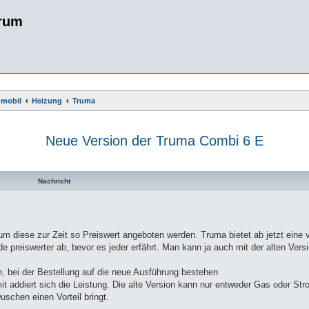
rum
nmobil
Heizung
Truma
Neue Version der Truma Combi 6 E
te Suche
Nachricht
m diese zur Zeit so Preiswert angeboten werden. Truma bietet ab jetzt eine 
de preiswerter ab, bevor es jeder erfährt. Man kann ja auch mit der alten Ver
n, bei der Bestellung auf die neue Ausführung bestehen
 addiert sich die Leistung. Die alte Version kann nur entweder Gas oder Str
schen einen Vorteil bringt.