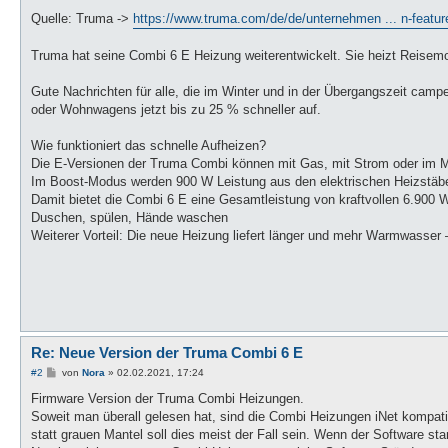
Quelle: Truma ->
https://www.truma.com/de/de/unternehmen ... n-featur
Truma hat seine Combi 6 E Heizung weiterentwickelt. Sie heizt Reisemo
Gute Nachrichten für alle, die im Winter und in der Übergangszeit cam
oder Wohnwagens jetzt bis zu 25 % schneller auf.
Wie funktioniert das schnelle Aufheizen?
Die E-Versionen der Truma Combi können mit Gas, mit Strom oder im Mi
Im Boost-Modus werden 900 W Leistung aus den elektrischen Heizstäben
Damit bietet die Combi 6 E eine Gesamtleistung von kraftvollen 6.900 
Duschen, spülen, Hände waschen
Weiterer Vorteil: Die neue Heizung liefert länger und mehr Warmwasser 
Re: Neue Version der Truma Combi 6 E
B
#2
von
Nora
»
02.02.2021, 17:24
e
i
Firmware Version der Truma Combi Heizungen.
t
Soweit man überall gelesen hat, sind die Combi Heizungen iNet kompati
r
a
statt grauen Mantel soll dies meist der Fall sein. Wenn der Software sta
g