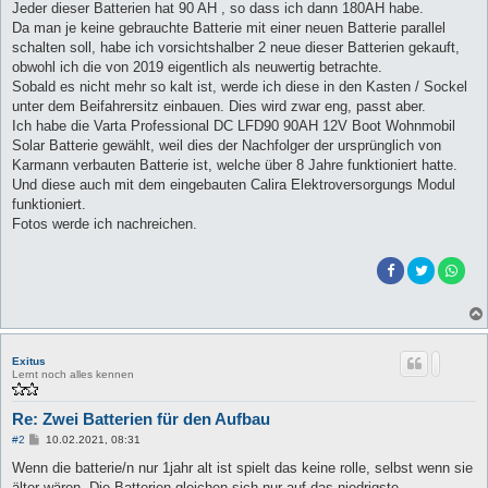
Jeder dieser Batterien hat 90 AH , so dass ich dann 180AH habe.
Da man je keine gebrauchte Batterie mit einer neuen Batterie parallel
schalten soll, habe ich vorsichtshalber 2 neue dieser Batterien gekauft,
obwohl ich die von 2019 eigentlich als neuwertig betrachte.
Sobald es nicht mehr so kalt ist, werde ich diese in den Kasten / Sockel
unter dem Beifahrersitz einbauen. Dies wird zwar eng, passt aber.
Ich habe die Varta Professional DC LFD90 90AH 12V Boot Wohnmobil
Solar Batterie gewählt, weil dies der Nachfolger der ursprünglich von
Karmann verbauten Batterie ist, welche über 8 Jahre funktioniert hatte.
Und diese auch mit dem eingebauten Calira Elektroversorgungs Modul
funktioniert.
Fotos werde ich nachreichen.
Exitus
Lernt noch alles kennen
Re: Zwei Batterien für den Aufbau
B
#2
10.02.2021, 08:31
e
i
Wenn die batterie/n nur 1jahr alt ist spielt das keine rolle, selbst wenn sie
t
älter wären. Die Batterien gleichen sich nur auf das niedrigste