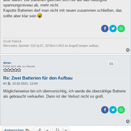
r
a
spannungsniveau ab, mehr nicht.
g
Kaputte Batterien darf man nicht mit neuen zusammen schließen, das
sollte aber klar sein
Gruß Patrick
Mercedes Sprinter 315 bj.07, 327tkm L4H2 im AngelCamper aufbau
dieter
Fühlt sich wie zu Hause
Re: Zwei Batterien für den Aufbau
B
#3
10.02.2021, 12:04
e
i
Möglicherweise bin ich übervorsichtig, ich werde die überzählige Batterie
t
als gebraucht verkaufen. Dann ist der Verlust nicht so groß.
r
a
g
Antworten