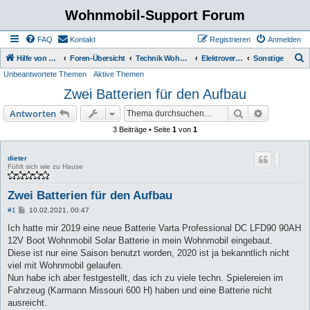
Wohnmobil-Support Forum
FAQ
Kontakt
Registrieren
Anmelden
S
Hilfe von Womo Fans für Womo Besitzer
Foren-Übersicht
Technik Wohnmobil
Elektroversorgung
Sonstige
Unbeantwortete Themen
Aktive Themen
u
Zwei Batterien für den Aufbau
c
h
Suche
Erweiterte
Antworten
e
3 Beiträge • Seite
1
von
1
dieter
Fühlt sich wie zu Hause
Zwei Batterien für den Aufbau
B
#1
10.02.2021, 00:47
e
i
Ich hatte mir 2019 eine neue Batterie Varta Professional DC LFD90 90AH
t
12V Boot Wohnmobil Solar Batterie in mein Wohnmobil eingebaut.
r
a
Diese ist nur eine Saison benutzt worden, 2020 ist ja bekanntlich nicht
g
viel mit Wohnmobil gelaufen.
Nun habe ich aber festgestellt, das ich zu viele techn. Spielereien im
Fahrzeug (Karmann Missouri 600 H) haben und eine Batterie nicht
ausreicht.