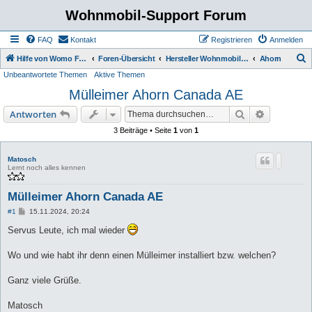
Wohnmobil-Support Forum
FAQ
Kontakt
Registrieren
Anmelden
S
Hilfe von Womo Fans für Womo Besitzer
Foren-Übersicht
Hersteller Wohnmobile Caravan
Ahorn
Unbeantwortete Themen
Aktive Themen
u
Mülleimer Ahorn Canada AE
c
h
Suche
Erweiterte
Antworten
e
3 Beiträge • Seite
1
von
1
Matosch
Lernt noch alles kennen
Mülleimer Ahorn Canada AE
B
#1
15.11.2024, 20:24
e
i
Servus Leute, ich mal wieder
t
r
a
Wo und wie habt ihr denn einen Mülleimer installiert bzw. welchen?
g
Ganz viele Grüße.
Matosch