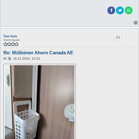
Tom Kyle
Stammgast
Re: Mülleimer Ahorn Canada AE
B
#2
16.11.2024, 10:31
e
i
t
r
a
g