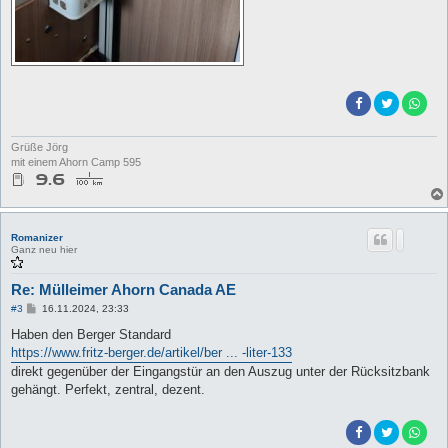
Grüße Jörg
mit einem Ahorn Camp 595
Romanizer
Ganz neu hier
Re: Mülleimer Ahorn Canada AE
B
#3
16.11.2024, 23:33
e
i
Haben den Berger Standard
t
https://www.fritz-berger.de/artikel/ber ... -liter-133
r
a
direkt gegenüber der Eingangstür an den Auszug unter der Rücksitzbank
g
gehängt. Perfekt, zentral, dezent.