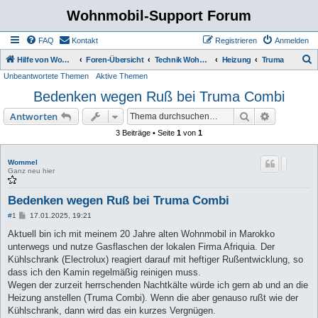
Wohnmobil-Support Forum
FAQ
Kontakt
Registrieren
Anmelden
S
Hilfe von Womo Fans für Womo Besitzer
Foren-Übersicht
Technik Wohnmobil
Heizung
Truma
Unbeantwortete Themen
Aktive Themen
u
Bedenken wegen Ruß bei Truma Combi
c
h
Suche
Erweiterte
Antworten
e
3 Beiträge • Seite
1
von
1
Wommel
Ganz neu hier
Bedenken wegen Ruß bei Truma Combi
B
#1
17.01.2025, 19:21
e
i
Aktuell bin ich mit meinem 20 Jahre alten Wohnmobil in Marokko
t
unterwegs und nutze Gasflaschen der lokalen Firma Afriquia. Der
r
a
Kühlschrank (Electrolux) reagiert darauf mit heftiger Rußentwicklung, so
g
dass ich den Kamin regelmäßig reinigen muss.
Wegen der zurzeit herrschenden Nachtkälte würde ich gern ab und an die
Heizung anstellen (Truma Combi). Wenn die aber genauso rußt wie der
Kühlschrank, dann wird das ein kurzes Vergnügen.