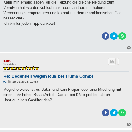
Kann mir jemand sagen, ob die Heizung die gleiche Neigung zum
Verrußen hat wie der Kühlschrank, oder läuft die mit höheren
Verbrennungstemperaturen und kommt mit dem marokkanischen Gas
besser klar?
Ich bin für jeden Tipp dankbar!
frank
Site Admin
Re: Bedenken wegen Ruß bei Truma Combi
B
#2
18.01.2025, 10:53
e
i
Möglicherweise ist es Butan und kein Propan oder eine Mischung mit
t
einen sehr hohen Butan Anteil. Das ist bei Kälte problematisch.
r
a
Hast du einen Gasfilter drin?
g