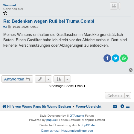
Wommel
Ganz neu hier
Re: Bedenken wegen Ruß bei Truma Combi
B
#3
19.01.2025, 09:19
e
i
Meines Wissens enthalten die Gasflaschen in Marokko grundsätzlich
t
Butan. Einen Gasfilter habe ich direkt vor der Abfahrt verbaut. Dort sind
r
a
keinerlei Verschmutzungen oder Ablagerungen zu entdecken.
g
Antworten
3 Beiträge • Seite
1
von
1
Gehe zu
Hilfe von Womo Fans für Womo Besitzer
Foren-Übersicht
Style Developer by ©
GTA game
Forum.
Powered by
phpBB
® Forum Software © phpBB Limited
Deutsche Übersetzung durch
phpBB.de
Datenschutz
|
Nutzungsbedingungen