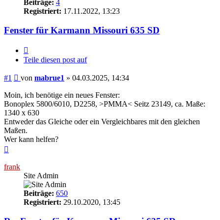
Beiträge:
4
Registriert:
17.11.2022, 13:23
Fenster für Karmann Missouri 635 SD
Zitieren
Teile diesen post auf
Beitrag
#1
von
mabrue1
»
04.03.2025, 14:34
Moin, ich benötige ein neues Fenster:
Bonoplex 5800/6010, D2258, >PMMA< Seitz 23149, ca. Maße:
1340 x 630
Entweder das Gleiche oder ein Vergleichbares mit den gleichen
Maßen.
Wer kann helfen?
Nach
oben
frank
Site Admin
Beiträge:
650
Registriert:
29.10.2020, 13:45