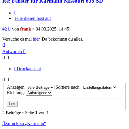
Re: Fenster für Karmann Missouri 635 SD
Zitieren
Teile diesen post auf
Beitrag
#2
von
frank
»
04.03.2025, 14:45
Versuche es mal
hier.
Da bekommst du alles.
Nach
oben
Antworten
Druckansicht
Anzeigen:
Sortiere nach:
Richtung:
2 Beiträge • Seite
1
von
1
Zurück zu „Karmann“