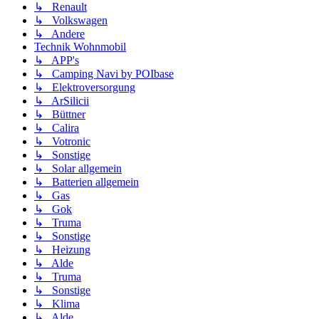
↳ Renault
↳ Volkswagen
↳ Andere
Technik Wohnmobil
↳ APP's
↳ Camping Navi by POIbase
↳ Elektroversorgung
↳ ArSilicii
↳ Büttner
↳ Calira
↳ Votronic
↳ Sonstige
↳ Solar allgemein
↳ Batterien allgemein
↳ Gas
↳ Gok
↳ Truma
↳ Sonstige
↳ Heizung
↳ Alde
↳ Truma
↳ Sonstige
↳ Klima
↳ Alde