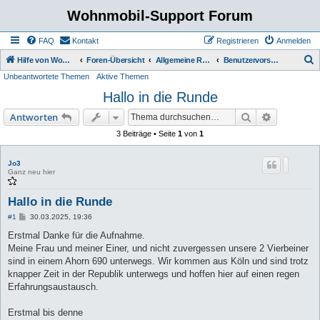
Wohnmobil-Support Forum
FAQ
Kontakt
Registrieren
Anmelden
S
Hilfe von Womo Fans für Womo Besitzer
Foren-Übersicht
Allgemeine Rubriken
Benutzervorstellung
Unbeantwortete Themen
Aktive Themen
u
Hallo in die Runde
c
h
Suche
Erweiterte
Antworten
e
3 Beiträge • Seite
1
von
1
Jo3
Ganz neu hier
Hallo in die Runde
B
#1
30.03.2025, 19:36
e
i
Erstmal Danke für die Aufnahme.
t
Meine Frau und meiner Einer, und nicht zuvergessen unsere 2 Vierbeiner
r
a
sind in einem Ahorn 690 unterwegs. Wir kommen aus Köln und sind trotz
g
knapper Zeit in der Republik unterwegs und hoffen hier auf einen regen
Erfahrungsaustausch.
Erstmal bis denne