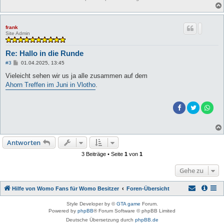
frank
Site Admin
Re: Hallo in die Runde
B
#3
01.04.2025, 13:45
e
i
Vieleicht sehen wir us ja alle zusammen auf dem
t
Ahorn Treffen im Juni in Vlotho
.
r
a
g
Antworten
3 Beiträge • Seite
1
von
1
Gehe zu
Hilfe von Womo Fans für Womo Besitzer
Foren-Übersicht
Style Developer by ©
GTA game
Forum.
Powered by
phpBB
® Forum Software © phpBB Limited
Deutsche Übersetzung durch
phpBB.de