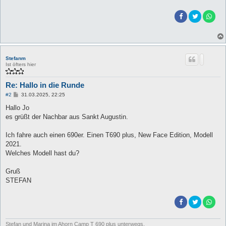
Stefanm
Ist öfters hier
Re: Hallo in die Runde
B
#2
31.03.2025, 22:25
e
i
Hallo Jo
t
es grüßt der Nachbar aus Sankt Augustin.
r
a
g
Ich fahre auch einen 690er. Einen T690 plus, New Face Edition, Modell
2021.
Welches Modell hast du?
Gruß
STEFAN
Stefan und Marina im Ahorn Camp T 690 plus unterwegs.