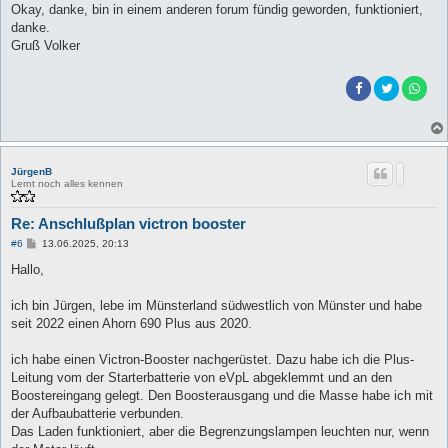
i
Okay, danke, bin in einem anderen forum fündig geworden, funktioniert,
t
danke.
r
a
Gruß Volker
g
JürgenB
Lernt noch alles kennen
Re: Anschlußplan victron booster
B
#6
13.06.2025, 20:13
e
i
Hallo,
t
r
a
ich bin Jürgen, lebe im Münsterland südwestlich von Münster und habe
g
seit 2022 einen Ahorn 690 Plus aus 2020.
ich habe einen Victron-Booster nachgerüstet. Dazu habe ich die Plus-
Leitung vom der Starterbatterie von eVpL abgeklemmt und an den
Boostereingang gelegt. Den Boosterausgang und die Masse habe ich mit
der Aufbaubatterie verbunden.
Das Laden funktioniert, aber die Begrenzungslampen leuchten nur, wenn