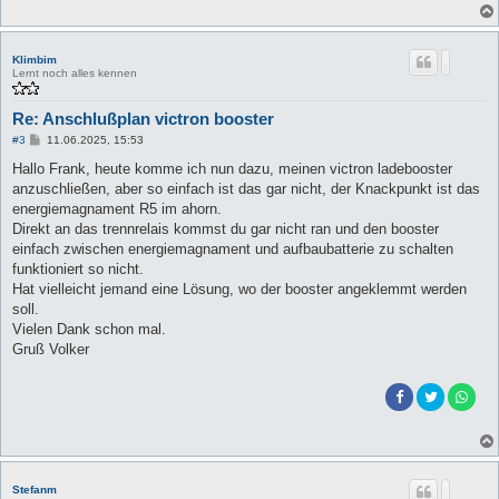
Klimbim
Lernt noch alles kennen
Re: Anschlußplan victron booster
B
#3
11.06.2025, 15:53
e
i
Hallo Frank, heute komme ich nun dazu, meinen victron ladebooster
t
anzuschließen, aber so einfach ist das gar nicht, der Knackpunkt ist das
r
a
energiemagnament R5 im ahorn.
g
Direkt an das trennrelais kommst du gar nicht ran und den booster
einfach zwischen energiemagnament und aufbaubatterie zu schalten
funktioniert so nicht.
Hat vielleicht jemand eine Lösung, wo der booster angeklemmt werden
soll.
Vielen Dank schon mal.
Gruß Volker
Stefanm