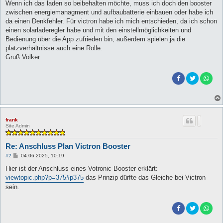
Wenn ich das laden so beibehalten möchte, muss ich doch den booster
zwischen energiemanagment und aufbaubatterie einbauen oder habe ich
da einen Denkfehler. Für victron habe ich mich entschieden, da ich schon
einen solarladeregler habe und mit den einstellmöglichkeiten und
Bedienung über die App zufrieden bin, außerdem spielen ja die
platzverhältnisse auch eine Rolle.
Gruß Volker
frank
Site Admin
Re: Anschluss Plan Victron Booster
B
#2
04.06.2025, 10:19
e
i
Hier ist der Anschluss eines Votronic Booster erklärt:
t
viewtopic.php?p=375#p375
das Prinzip dürfte das Gleiche bei Victron
r
a
sein.
g