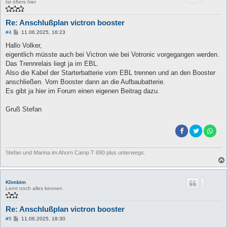
Ist öfters hier
Re: Anschlußplan victron booster
B
#4
11.06.2025, 16:23
e
i
Hallo Volker,
t
eigentlich müsste auch bei Victron wie bei Votronic vorgegangen werden.
r
a
Das Trennrelais liegt ja im EBL.
g
Also die Kabel der Starterbatterie vom EBL trennen und an den Booster
anschließen. Vom Booster dann an die Aufbaubatterie.
Es gibt ja hier im Forum einen eigenen Beitrag dazu.
Gruß Stefan
Stefan und Marina im Ahorn Camp T 690 plus unterwegs.
Klimbim
Lernt noch alles kennen
Re: Anschlußplan victron booster
B
#5
11.06.2025, 18:30
e