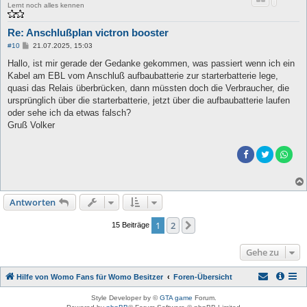
Lernt noch alles kennen
Re: Anschlußplan victron booster
B
#10
21.07.2025, 15:03
e
i
Hallo, ist mir gerade der Gedanke gekommen, was passiert wenn ich ein
t
Kabel am EBL vom Anschluß aufbaubatterie zur starterbatterie lege,
r
a
quasi das Relais überbrücken, dann müssten doch die Verbraucher, die
g
ursprünglich über die starterbatterie, jetzt über die aufbaubatterie laufen
oder sehe ich da etwas falsch?
Gruß Volker
Antworten
1
2
Nächste
15 Beiträge
Gehe zu
Hilfe von Womo Fans für Womo Besitzer
Foren-Übersicht
Style Developer by ©
GTA game
Forum.