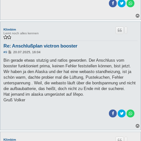
Klimbim
Lernt noch alles kennen
Re: Anschlußplan victron booster
B
#9
20.07.2025, 16:04
e
i
Bin gerade etwas stutzig und ratlos geworden. Der Anschluss vom
t
booster funktioniert prima, keinen Fehler feststellen können, bist jetzt.
r
a
Wir haben ja den Alaska und der hat eine webasto standheizung, ist ja
g
schön warm, dachte probier mal die Lüftung, Pustekuchen, Fehler
unterspannung . Weil, die webasto läuft über die bordspannung und nicht
die aufbaubatterie, das heißt, doch nicht zu Ende mit der sucherei.
Hat jemand im alaska umgerüstet auf lifepo.
Gruß Volker
Klimbim