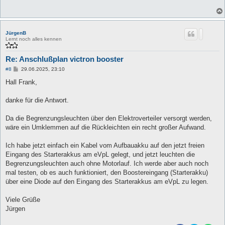
JürgenB
Lernt noch alles kennen
Re: Anschlußplan victron booster
B
#8
29.06.2025, 23:10
e
i
Hall Frank,
t
r
a
danke für die Antwort.
g
Da die Begrenzungsleuchten über den Elektroverteiler versorgt werden,
wäre ein Umklemmen auf die Rückleichten ein recht großer Aufwand.
Ich habe jetzt einfach ein Kabel vom Aufbauakku auf den jetzt freien
Eingang des Starterakkus am eVpL gelegt, und jetzt leuchten die
Begrenzungsleuchten auch ohne Motorlauf. Ich werde aber auch noch
mal testen, ob es auch funktioniert, den Boostereingang (Starterakku)
über eine Diode auf den Eingang des Starterakkus am eVpL zu legen.
Viele Grüße
Jürgen