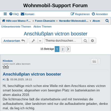
Wohnmobil-Support Forum
FAQ
Kontakt
Registrieren
Anmelden
S
Hilfe von Womo Fans für Womo Besitzer
Foren-Übersicht
Hersteller Wohnmobile Caravan
Ahorn
Unbeantwortete Themen
Aktive Themen
u
Anschlußplan victron booster
c
h
Suche
Erweiterte
Antworten
e
1
2
Nächste
15 Beiträge
Klimbim
Lernt noch alles kennen
Anschlußplan victron booster
B
#1
03.06.2025, 16:11
e
i
Hi, beschäftige mich schon eine Weile mit dem Anschluss eines victron
t
smart booster, abgesehen vom beengten Platz im batteriekasten im
r
a
ahorn alaska 2018.
g
Die lichtmaschine lädt die starterbatterie und mit trennrelais die
aufbaubatterie, über landstrom wird nur die aufbaubatterie geladen, denke
mal, da lieg ich richtig.