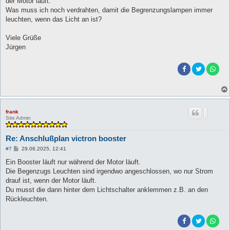
der Motor läuft.
Was muss ich noch verdrahten, damit die Begrenzungslampen immer
leuchten, wenn das Licht an ist?
Viele Grüße
Jürgen
frank
Site Admin
Re: Anschlußplan victron booster
B
#7
29.06.2025, 12:41
e
i
Ein Booster läuft nur während der Motor läuft.
t
Die Begenzugs Leuchten sind irgendwo angeschlossen, wo nur Strom
r
a
drauf ist, wenn der Motor läuft.
g
Du musst die dann hinter dem Lichtschalter anklemmen z.B. an den
Rückleuchten.