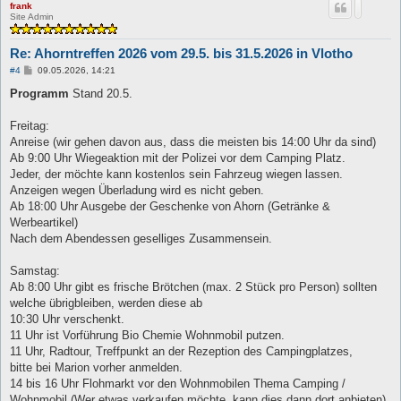
frank
Site Admin
Re: Ahorntreffen 2026 vom 29.5. bis 31.5.2026 in Vlotho
B
#4
09.05.2026, 14:21
e
i
Programm
Stand 20.5.
t
r
a
Freitag:
g
Anreise (wir gehen davon aus, dass die meisten bis 14:00 Uhr da sind)
Ab 9:00 Uhr Wiegeaktion mit der Polizei vor dem Camping Platz.
Jeder, der möchte kann kostenlos sein Fahrzeug wiegen lassen.
Anzeigen wegen Überladung wird es nicht geben.
Ab 18:00 Uhr Ausgebe der Geschenke von Ahorn (Getränke &
Werbeartikel)
Nach dem Abendessen geselliges Zusammensein.
Samstag:
Ab 8:00 Uhr gibt es frische Brötchen (max. 2 Stück pro Person) sollten
welche übrigbleiben, werden diese ab
10:30 Uhr verschenkt.
11 Uhr ist Vorführung Bio Chemie Wohnmobil putzen.
11 Uhr, Radtour, Treffpunkt an der Rezeption des Campingplatzes,
bitte bei Marion vorher anmelden.
14 bis 16 Uhr Flohmarkt vor den Wohnmobilen Thema Camping /
Wohnmobil (Wer etwas verkaufen möchte, kann dies dann dort anbieten)