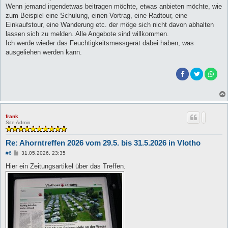
Wenn jemand irgendetwas beitragen möchte, etwas anbieten möchte, wie
zum Beispiel eine Schulung, einen Vortrag, eine Radtour, eine
Einkaufstour, eine Wanderung etc. der möge sich nicht davon abhalten
lassen sich zu melden. Alle Angebote sind willkommen.
Ich werde wieder das Feuchtigkeitsmessgerät dabei haben, was
ausgeliehen werden kann.
frank
Site Admin
Re: Ahorntreffen 2026 vom 29.5. bis 31.5.2026 in Vlotho
B
#6
31.05.2026, 23:35
e
i
Hier ein Zeitungsartikel über das Treffen.
t
r
a
g