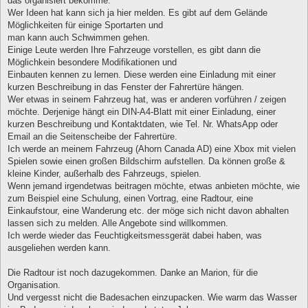
das organisiert bekomme.
Wer Ideen hat kann sich ja hier melden. Es gibt auf dem Gelände
Möglichkeiten für einige Sportarten und
man kann auch Schwimmen gehen.
Einige Leute werden Ihre Fahrzeuge vorstellen, es gibt dann die
Möglichkein besondere Modifikationen und
Einbauten kennen zu lernen. Diese werden eine Einladung mit einer
kurzen Beschreibung in das Fenster der Fahrertüre hängen.
Wer etwas in seinem Fahrzeug hat, was er anderen vorführen / zeigen
möchte. Derjenige hängt ein DIN-A4-Blatt mit einer Einladung, einer
kurzen Beschreibung und Kontaktdaten, wie Tel. Nr. WhatsApp oder
Email an die Seitenscheibe der Fahrertüre.
Ich werde an meinem Fahrzeug (Ahorn Canada AD) eine Xbox mit vielen
Spielen sowie einen großen Bildschirm aufstellen. Da können große &
kleine Kinder, außerhalb des Fahrzeugs, spielen.
Wenn jemand irgendetwas beitragen möchte, etwas anbieten möchte, wie
zum Beispiel eine Schulung, einen Vortrag, eine Radtour, eine
Einkaufstour, eine Wanderung etc. der möge sich nicht davon abhalten
lassen sich zu melden. Alle Angebote sind willkommen.
Ich werde wieder das Feuchtigkeitsmessgerät dabei haben, was
ausgeliehen werden kann.
Die Radtour ist noch dazugekommen. Danke an Marion, für die
Organisation.
Und vergesst nicht die Badesachen einzupacken. Wie warm das Wasser