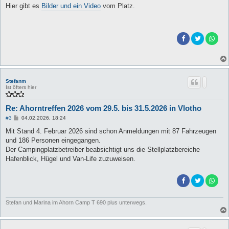
i
Hier gibt es
Bilder und ein Video
vom Platz.
t
r
a
g
Stefanm
Ist öfters hier
Re: Ahorntreffen 2026 vom 29.5. bis 31.5.2026 in Vlotho
B
#3
04.02.2026, 18:24
e
i
Mit Stand 4. Februar 2026 sind schon Anmeldungen mit 87 Fahrzeugen
t
und 186 Personen eingegangen.
r
a
Der Campingplatzbetreiber beabsichtigt uns die Stellplatzbereiche
g
Hafenblick, Hügel und Van-Life zuzuweisen.
Stefan und Marina im Ahorn Camp T 690 plus unterwegs.