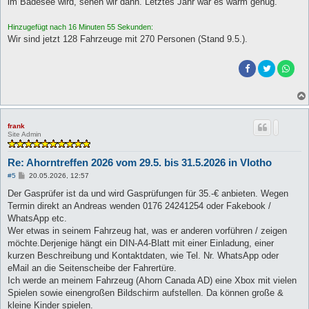
im Badesee wird, sehen wir dann. Letztes Jahr war es warm genug.
Hinzugefügt nach 16 Minuten 55 Sekunden:
Wir sind jetzt 128 Fahrzeuge mit 270 Personen (Stand 9.5.).
frank
Site Admin
Re: Ahorntreffen 2026 vom 29.5. bis 31.5.2026 in Vlotho
B
#5
20.05.2026, 12:57
e
i
Der Gasprüfer ist da und wird Gasprüfungen für 35.-€ anbieten. Wegen
t
Termin direkt an Andreas wenden 0176 24241254 oder Fakebook /
r
a
WhatsApp etc.
g
Wer etwas in seinem Fahrzeug hat, was er anderen vorführen / zeigen
möchte.Derjenige hängt ein DIN-A4-Blatt mit einer Einladung, einer
kurzen Beschreibung und Kontaktdaten, wie Tel. Nr. WhatsApp oder
eMail an die Seitenscheibe der Fahrertüre.
Ich werde an meinem Fahrzeug (Ahorn Canada AD) eine Xbox mit vielen
Spielen sowie einengroßen Bildschirm aufstellen. Da können große &
kleine Kinder spielen.