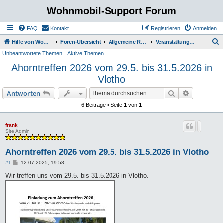
Wohnmobil-Support Forum
FAQ
Kontakt
Registrieren
Anmelden
S
Hilfe von Womo Fans für Womo Besitzer
Foren-Übersicht
Allgemeine Rubriken
Veranstaltungen.
Unbeantwortete Themen
Aktive Themen
u
Ahorntreffen 2026 vom 29.5. bis 31.5.2026 in
c
Vlotho
h
e
Suche
Erweiterte
Antworten
6 Beiträge • Seite
1
von
1
frank
Site Admin
Ahorntreffen 2026 vom 29.5. bis 31.5.2026 in Vlotho
B
#1
12.07.2025, 19:58
e
i
Wir treffen uns vom 29.5. bis 31.5.2026 in Vlotho.
t
r
a
g