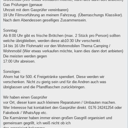
Gas Prüfungen (genaue
Uhrzeit mit dem Gasprüfer vereinbaren)
19 Uhr Filmvorführung an meinem Fahrzeug. (Überraschungs Klassiker).
Nach dem Abendessen geselliges Zusammensein.
Sonntag:
Ab 8:00 Uhr gibt es frische Brötchen (max. 2 Stück pro Person) sollten
welche übrigbleiben, werden diese ab10:30 Uhr verschenkt.
14 bis 16 Uhr Flohmarkt vor den Wohnmobilen Thema Camping /
Wohnmobil (Wer etwas verkaufen möchte, kann dies dann dort anbieten)
Die meisten werden gegen
17:00 Uhr abreisen.
Sonstiges:
Ahorn hat für 500.-€ Freigetränke spendiert. Diese werden wir
verschenken. Nicht zu gierig sein und für die Andren auch was
übriglassen und die Pfandflaschen zurückbringen.
Wir haben einen Gasprüfer
vor Ort, dieser kann auch kleinere Reparaturen / Umbauten machen.
Wer Interesse hat kontaktiert den Gasprüfer direkt. 0176 24241254 oder
Fakebook / WhatsApp etc.
Die Karmänner haben immer einen großen Gasgrill organisiert und
gemeinsam gegrillt, ich weiß nicht ob ich