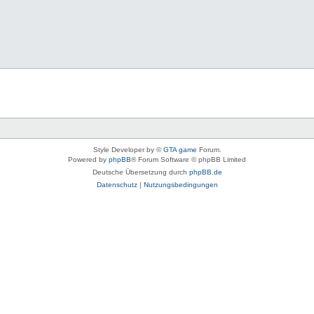
Style Developer by ©
GTA game
Forum.
Powered by
phpBB
® Forum Software © phpBB Limited
Deutsche Übersetzung durch
phpBB.de
Datenschutz
|
Nutzungsbedingungen