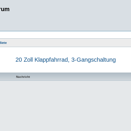
rum
Biete
20 Zoll Klappfahrrad, 3-Gangschaltung
te Suche
Nachricht