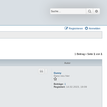
Suche
Erwei
Registrieren
Anmelden
1 Beitrag • Seite
1
von
1
Autor
Gunny
Ganz neu hier
Beiträge:
1
Registriert:
14.02.2023, 19:09