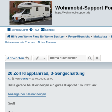
Wohnmobil-Support Fo
https://wohnmobil-support.de
Schnellzugriff
FAQ
Kontakt
Hilfe von Womo Fans für Womo Besitzer
Foren-Übersicht
Marktplatz
Unbeantwortete Themen
Aktive Themen
Suche
Erweiter
Antworten
20 Zoll Klappfahrrad, 3-Gangschaltung
B
#1
von
Gunny
»
13.07.2025, 15:00
e
i
Biete gerade bei Kleinzeigen ein gutes Klapprad "Tourrex" an:
t
r
a
Anzeige bei Kleinanzeigen
g
Gruß