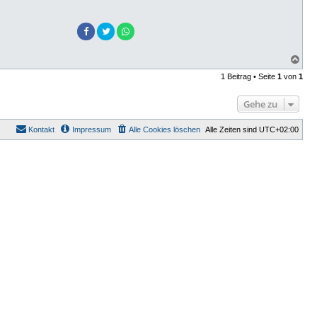
N
a
1 Beitrag • Seite
1
von
1
c
h
o
Gehe zu
b
e
n
Kontakt
Impressum
Alle Cookies löschen
Alle Zeiten sind
UTC+02:00