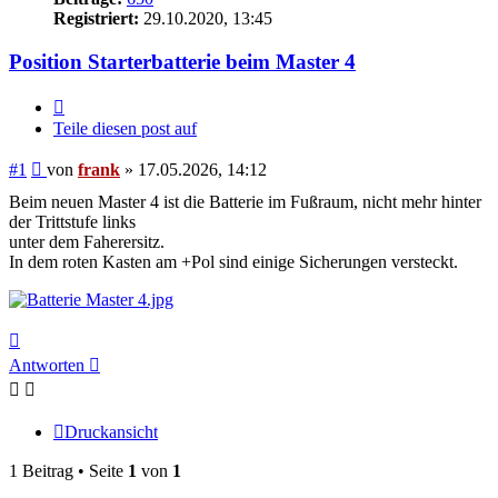
Registriert:
29.10.2020, 13:45
Position Starterbatterie beim Master 4
Zitieren
Teile diesen post auf
Beitrag
#1
von
frank
»
17.05.2026, 14:12
Beim neuen Master 4 ist die Batterie im Fußraum, nicht mehr hinter
der Trittstufe links
unter dem Faherersitz.
In dem roten Kasten am +Pol sind einige Sicherungen versteckt.
Nach
oben
Antworten
Druckansicht
1 Beitrag • Seite
1
von
1