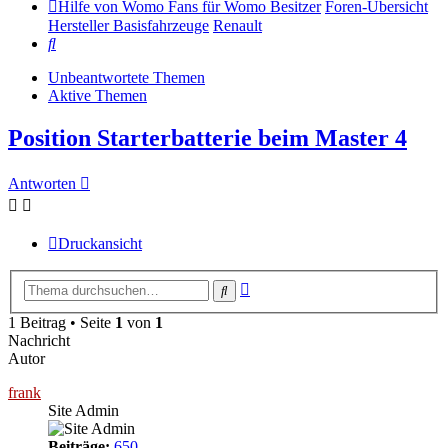
Hilfe von Womo Fans für Womo Besitzer
Foren-Übersicht
Hersteller Basisfahrzeuge
Renault
Suche
Unbeantwortete Themen
Aktive Themen
Position Starterbatterie beim Master 4
Antworten
Druckansicht
Erweiterte
Suche
Suche
1 Beitrag • Seite
1
von
1
Nachricht
Autor
frank
Site Admin
Beiträge:
650