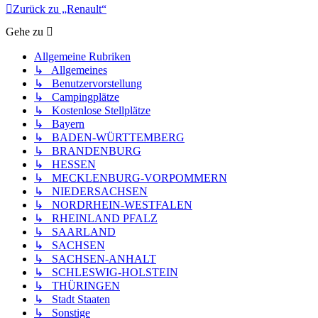
Zurück zu „Renault“
Gehe zu
Allgemeine Rubriken
↳ Allgemeines
↳ Benutzervorstellung
↳ Campingplätze
↳ Kostenlose Stellplätze
↳ Bayern
↳ BADEN-WÜRTTEMBERG
↳ BRANDENBURG
↳ HESSEN
↳ MECKLENBURG-VORPOMMERN
↳ NIEDERSACHSEN
↳ NORDRHEIN-WESTFALEN
↳ RHEINLAND PFALZ
↳ SAARLAND
↳ SACHSEN
↳ SACHSEN-ANHALT
↳ SCHLESWIG-HOLSTEIN
↳ THÜRINGEN
↳ Stadt Staaten
↳ Sonstige