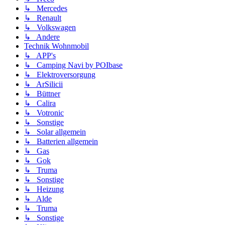
↳ Mercedes
↳ Renault
↳ Volkswagen
↳ Andere
Technik Wohnmobil
↳ APP's
↳ Camping Navi by POIbase
↳ Elektroversorgung
↳ ArSilicii
↳ Büttner
↳ Calira
↳ Votronic
↳ Sonstige
↳ Solar allgemein
↳ Batterien allgemein
↳ Gas
↳ Gok
↳ Truma
↳ Sonstige
↳ Heizung
↳ Alde
↳ Truma
↳ Sonstige